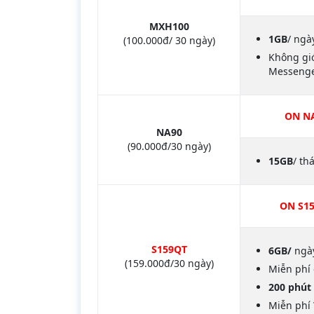
MXH100
1GB
/ ng
(100.000đ/ 30 ngày)
Không giơ
Messeng
ON N
NA90
(90.000đ/30 ngày)
15GB
/ th
ON S1
S159QT
6GB/
ngày
(159.000đ/30 ngày)
Miễn phí
200 phút
Miễn phí