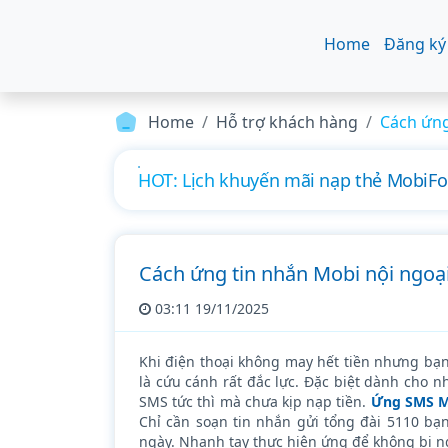
Home
Đăng ký
Home
Hỗ trợ khách hàng
Cách ứng
Hướng dẫn đăng ký 4G MobiFone ngày
Cách ứng tin nhắn Mobi nội ngoạ
03:11 19/11/2025
Khi điện thoại không may hết tiền nhưng bạn
là cứu cánh rất đắc lực. Đặc biệt dành cho
SMS tức thì mà chưa kịp nạp tiền.
Ứng SMS M
Chỉ cần soạn tin nhắn gửi tổng đài 5110 bạ
ngày. Nhanh tay thực hiện ứng để không bị n