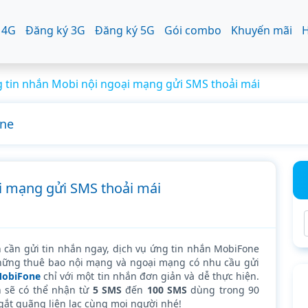
 4G
Đăng ký 3G
Đăng ký 5G
Gói combo
Khuyến mãi
H
 tin nhắn Mobi nội ngoại mạng gửi SMS thoải mái
, tháng mới nhất
i mạng gửi SMS thoải mái
 cần gửi tin nhắn ngay, dịch vụ ứng tin nhắn MobiFone
 những thuê bao nội mạng và ngoại mạng có nhu cầu gửi
obiFone
chỉ với một tin nhắn đơn giản và dễ thực hiện.
n sẽ có thể nhận từ
5 SMS
đến
100 SMS
dùng trong 90
gắt quãng liên lạc cùng mọi người nhé!