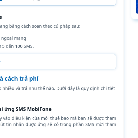
e
mạng bằng cách soạn theo cú pháp sau:
n ngoại mạng
ừ 5 đến 100 SMS.
g
 cách trả phí
nhiều và trả như thế nào. Dưới đây là quy định chi tiết
khi ứng SMS MobiFone
y vào điều kiện của mỗi thuê bao mà bạn sẽ được tham
phút tin nhắn được ứng sẽ có trong phần SMS mời tham