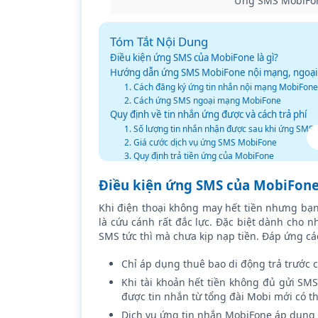
Ứng SMS MobiFon
Tóm Tắt Nội Dung
Điều kiện ứng SMS của MobiFone là gì?
Hướng dẫn ứng SMS MobiFone nội mạng, ngoạ
1. Cách đăng ký ứng tin nhắn nội mạng MobiFone
2. Cách ứng SMS ngoại mạng MobiFone
Quy định về tin nhắn ứng được và cách trả phí
1. Số lượng tin nhắn nhận được sau khi ứng SMS
2. Giá cước dịch vụ ứng SMS MobiFone
3. Quy định trả tiền ứng của MobiFone
Giới thiệu một số gói cước 4G có thể dùng khi h
Điều kiện ứng SMS của MobiFone 
Khi điện thoại không may hết tiền nhưng bạn
là cứu cánh rất đắc lực. Đặc biệt dành cho
SMS tức thì mà chưa kịp nạp tiền. Đáp ứng c
Chỉ áp dụng thuê bao di động trả trước có
Khi tài khoản hết tiền không đủ gửi SM
được tin nhắn từ tổng đài Mobi mới có t
Dịch vụ ứng tin nhắn MobiFone áp dụng 