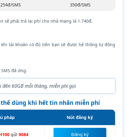
254đ/SMS
350đ/SMS
n sẽ phải trả lại phí cho nhà mạng là 1.740đ.
h khi tài khoản có đủ tiền bạn sẽ được hệ thống tự động
ố SMS đã ứng.
i đến 60GB mỗi tháng, miễn phí gọi
 thể dùng khi hết tin nhắn miễn phí
ú pháp
Nút đăng ký
Đăng ký
H100
gửi
9084