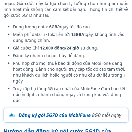
cho người dùng cần kết nối 5G tốc độ cao trong thời gian
ngắn. Gói cước này là lựa chọn lý tưởng cho những ai muốn
linh hoạt mà không cần cam kết dài hạn. Thông tin chi tiết về
gói cước 5G1D như sau:
Dung lượng data:
6GB
/ngày tốc độ cao.
Miễn phí data TikTok: Lên tới
15GB/
ngày, không tính vào
dung lượng chính.
Giá cước: Chỉ
12.000 đồng/24 giờ
sử dụng.
Đăng ký nhanh chóng, hủy dễ dàng.
Phù hợp cho mọi thuê bao di động của MobiFone đang
hoạt động. Dành cho người truy cập tốc độ cao tạm thời,
như khách du lịch hoặc người có nhu cầu dữ liệu trong 1
ngày.
Truy cập hạ tầng 5G cao nhất của MobiFone đảm bảo kết
nối ổn định, nhanh chóng ngay cả trong khu vực đông
đúc.
Đăng ký gói 5G7D của MobiFone
8GB mỗi ngày