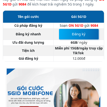
ngày quá lý tưởng cho những ai cần online, học tập, làm việc
hay giải trí mọi lúc, mọi nơi. Soạn ngay cú pháp đăng ký
ON
5G1D
gửi
9084
để kích hoạt trải nghiệm 5G trong 1 ngày.
Tên gói cước
Gói 5G1D
Cú pháp đăng ký
Soạn
ON 5G1D
gửi
9084
Đăng ký
Đăng ký nhanh
Ưu đãi dung lượng
6GB
/ ngày
Miễn phí 15GB/ngày truy cập
Tiện ích
TikTok
Giá đăng ký
12.000đ