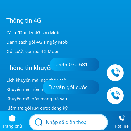
Thông tin 4G
Cách đăng ký 4G sim Mobi
Danh sách gói 4G 1 ngày Mobi
Gói cước combo 4G Mobi
0935 030 681
Thông tin khuyến mãi
Tư vấn gói cước
Lịch khuyến mãi nạp thẻ Mobi
Khuyến mãi hòa mạng trả trước
Khuyến mãi hòa mạng trả sau
Kiểm tra gói KM được đăng ký
Khuyến mãi GỌI MobiFone
Trang chủ
Hotline