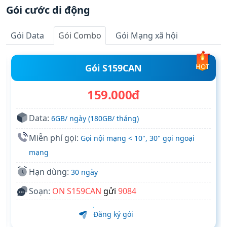
Gói cước di động
Gói Data
Gói Combo
Gói Mạng xã hội
Gói S159CAN
HOT
159.000đ
Data:
6GB/ ngày (180GB/ tháng)
Miễn phí gọi:
Gọi nội mạng < 10", 30" gọi ngoại
mạng
Hạn dùng:
30 ngày
Soạn:
ON S159CAN
gửi
9084