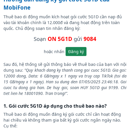
Hướng dẫn đăng ký gói cước 5G1D của
MobiFone
Thuê bao di động muốn kích hoạt gói cước 5G1D cần nạp đủ
vào tài khoản chính là 12.000đ và đang hoạt động trên toàn
quốc. Chủ động soạn tin nhắn đăng ký:
Soạn
ON 5G1D
gửi
9084
hoặc nhấn
Đăng ký
Sau đó, hệ thống sẽ gửi thông báo về thuê bao của bạn với nội
dung sau:
“Quy khach dang ky thanh cong goi cuoc 5G1D. Gia goi:
12000 dong, Data: 6 GB/ngay x 1 ngay va truy cap TikTok (toi da
15 GB/ngay x 1 ngay). Han su dung den 07/05/2025 23:46:18. Goi
cuoc tu dong gia han. De huy goi, soan HUY 5G1D gui 9199. Chi
tiet lien he 18001090. Tran trong!”.
1. Gói cước 5G1D áp dụng cho thuê bao nào?
Thuê bao di động muốn đăng ký gói cước chỉ cần hoạt động
hai chiều và không tham gia bất kỳ gói cước ngắn ngày nào.