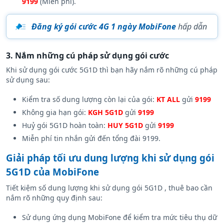
dụng cần soạn tin hủy. Để ngừng gia hạn:
KGH 5G1D
gửi
9199
(Miễn phí).
Đăng ký gói cước 4G 1 ngày MobiFone
hấp dẫn
3. Nắm những cú pháp sử dụng gói cước
Khi sử dụng gói cước 5G1D thì bạn hãy nắm rõ những cú pháp
sử dụng sau:
Kiểm tra số dung lượng còn lại của gói:
KT ALL
gửi
9199
Không gia hạn gói:
KGH 5G1D
gửi
9199
Huỷ gói 5G1D hoàn toàn:
HUY 5G1D
gửi
9199
Miễn phí tin nhắn gửi đến tổng đài 9199.
Giải pháp tối ưu dung lượng khi sử dụng gói
5G1D của MobiFone
Tiết kiệm số dung lượng khi sử dụng gói 5G1D , thuê bao cần
nắm rõ những quy định sau: