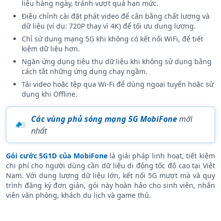
Sử dụng ứng dụng MobiFone để kiểm tra mức tiêu thụ dữ
liệu hàng ngày, tránh vượt quá hạn mức.
Điều chỉnh cài đặt phát video để cân bằng chất lượng và
dữ liệu (ví dụ: 720P thay vì 4K) để tối ưu dung lượng.
Chỉ sử dụng mạng 5G khi không có kết nối WiFi, để tiết
kiệm dữ liệu hơn.
Ngăn ứng dụng tiêu thụ dữ liệu khi không sử dụng bằng
cách tắt những ứng dụng chạy ngầm.
Tải video hoặc tệp qua Wi-Fi để dùng ngoại tuyến hoặc sử
dụng khi Offline.
Các vùng phủ sóng mạng 5G MobiFone
mới
nhất
Gói cước 5G1D của MobiFone
là giải pháp linh hoạt, tiết kiệm
chi phí cho người dùng cần dữ liệu di động tốc độ cao tại Việt
Nam. Với dung lượng dữ liệu lớn, kết nối 5G mượt mà và quy
trình đăng ký đơn giản, gói này hoàn hảo cho sinh viên, nhân
viên văn phòng, khách du lịch và game thủ.