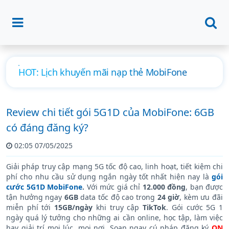
Hướng dẫn đăng ký 4G MobiFone ngày, tháng
mới nhất
Review chi tiết gói 5G1D của MobiFone: 6GB
có đáng đăng ký?
02:05 07/05/2025
Giải pháp truy cập mạng 5G tốc độ cao, linh hoạt, tiết kiệm chi
phí cho nhu cầu sử dụng ngắn ngày tốt nhất hiện nay là
gói
cước 5G1D MobiFone
.
Với mức giá chỉ
12.000 đồng
, bạn được
tận hưởng ngay
6GB
data tốc độ cao trong
24 giờ
, kèm ưu đãi
miễn phí tới
15GB/ngày
khi truy cập
TikTok
. Gói cước 5G 1