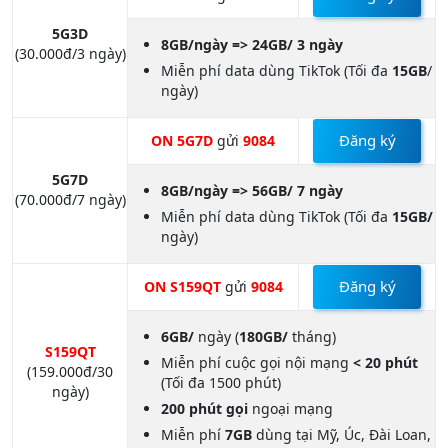
5G3D
8GB/ngày => 24GB/ 3 ngày
(30.000đ/3 ngày)
Miễn phí data dùng TikTok (Tối đa
15GB
/
ngày)
Đăng ký
ON 5G7D
gửi
9084
5G7D
8GB/ngày => 56GB/ 7 ngày
(70.000đ/7 ngày)
Miễn phí data dùng TikTok (Tối đa
15GB/
ngày)
Đăng ký
ON S159QT
gửi
9084
6GB/
ngày (
180GB/
tháng)
S159QT
Miễn phí cuộc gọi nội mạng
< 20 phút
(159.000đ/30
(Tối đa 1500 phút)
ngày)
200 phút gọi
ngoại mạng
Miễn phí
7GB
dùng tại Mỹ, Úc, Đài Loan,