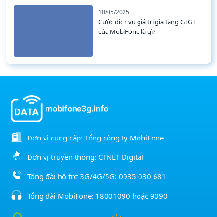
10/05/2025
Cước dịch vụ giá trị gia tăng GTGT
của MobiFone là gì?
Đơn vị cung cấp: Tổng công ty MobiFone
Đơn vị truyền thông: CTNET Digital
Tổng đài hỗ trợ 3G/4G/5G:
0935 030 681
Tổng đài MobiFone:
18001090
hoặc
9090