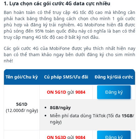
1. Lựa chọn các gói cước 4G data cực nhiều
Bạn hoàn toàn có thể truy cập 4G tốc độ cao mà không cần
phải hack băng thông bằng cách chọn cho mình 1 gói cước
phù hợp và đăng ký trải nghiệm. 4G MobiFone hiện đã được
phủ sóng đến 95% toàn quốc điều này có nghĩa là bạn có thể
truy cập mạng 4G tốc độ cao ở bất kỳ nơi đâu.
Các gói cước 4G của MobiFone được yêu thích nhất hiện nay
bạn có thể tham khảo ngay bên dưới đăng ký cho sim mình
nhé!
Tên gói/Chu kỳ
Cú pháp SMS/Ưu đãi
Đăng ký/Giá cước
Đăng ký
ON 5G1D
gửi
9084
5G1D
8GB/ngày
(12.000đ/ ngày)
Miễn phí data dùng TikTok (Tối đa
15GB
/
ngày)
Đăng ký
ON 5G3D
gửi
9084