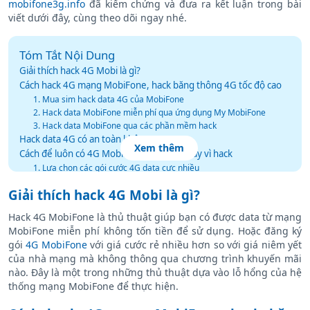
mobifone3g.info
đã kiểm chứng và đưa ra kết luận trong bài
viết dưới đây, cùng theo dõi ngay nhé.
Tóm Tắt Nội Dung
Giải thích hack 4G Mobi là gì?
Cách hack 4G mạng MobiFone, hack băng thông 4G tốc độ cao
1. Mua sim hack data 4G của MobiFone
2. Hack data MobiFone miễn phí qua ứng dụng My MobiFone
3. Hack data MobiFone qua các phần mềm hack
Hack data 4G có an toàn không?
Xem thêm
Cách để luôn có 4G MobiFone sử dụng thay vì hack
1. Lựa chọn các gói cước 4G data cực nhiều
2. Sử dụng các ứng dụng quản lý và kiểm soát sử dụng data
Giải thích hack 4G Mobi là gì?
3. Tắt các ứng dụng chạy ngầm
4. Lựa chọn kết nối Wifi khi có thể
Hack 4G MobiFone là thủ thuật giúp bạn có được data từ mạng
MobiFone miễn phí không tốn tiền để sử dụng. Hoặc đăng ký
gói
4G MobiFone
với giá cước rẻ nhiều hơn so với giá niêm yết
của nhà mạng mà không thông qua chương trình khuyến mãi
nào. Đây là một trong những thủ thuật dựa vào lỗ hổng của hệ
thống mạng MobiFone để thực hiện.