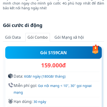
minh chọn ngay cho mình gói cước 4G phù hợp nhất để đảm
bảo kết nối hàng ngày nhé!
Gói cước di động
Gói Data
Gói Combo
Gói Mạng xã hội
Gói S159CAN
HOT
159.000đ
Data:
6GB/ ngày (180GB/ tháng)
Miễn phí gọi:
Gọi nội mạng < 10", 30" gọi ngoại
mạng
Hạn dùng:
30 ngày