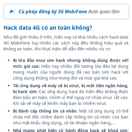
Cú pháp đăng ký 3G MobiFone
được quan tâm
Hack data 4G có an toàn không?
Như đã giới thiệu ở trên, hiện nay có khá nhiều cách hack data
4G MobiFone tuy nhiên các cách này đều không hiệu quả và
không an toàn. Khi thực hiện dễ dẫn đến nhiều rủi ro:
Bị lừa đảo mua sim hack nhưng không dùng được với
mức giá cao:
Hiện nay nhiều đối tượng lừa đảo lợi dụng
mong muốn của người dùng đã rao bán sim hack với
công dụng không như mong đợi và mức giá khá cao.
Tải ứng dụng về máy sẽ bị virut, bị mất tiền ngân hàng,
bị hack sim:
Các ứng dụng hack 4G hiện đều không được
đảm bảo an toàn, chính vì thế nguy cơ chứa virus rất cao.
Khi tải về máy sẽ khiến máy bạn bị nhiễm virut.
Bị đánh cắp thông tin cá nhân:
Một số ứng dụng có thể
chứa mã độc nhằm đánh cắp thông tin cá nhân của bạn
như mật khẩu ứng dụng, số tài khoản ngân hàng,…
Nhà mạng phát hiện có hành động hack sẽ khoá sim: