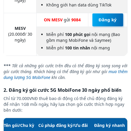
ngày)
Không giới hạn data dùng TikTok
Đăng ký
ON MESV
gửi
9084
MESV
(20.000đ/ 30
Miễn phí
100 phút gọi
nội mạng (Bao
ngày)
gồm mạng MobiFone và Saymee)
Miễn phí
100 tin nhắn
nội mạng
***
Tất cả những gói cước trên đều có thể đăng ký song song với
gói cước tháng. Khách hàng có thể đăng ký gói như gói
mua thêm
dung lượng 5G MobiFone
khi cần.
2. Đăng ký gói cước 5G MobiFone 30 ngày phổ biến
Chỉ từ 70.000VNĐ thuê bao di động có thể chủ động đăng ký
để nhận 1GB mỗi ngày, hãy lựa chọn gói cước thích hợp ngay
bên dưới:
Tên gói/Chu kỳ
Cú pháp đăng ký/Ưu đãi
Đăng ký nhanh