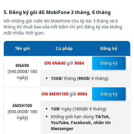
5. Đăng ký gói 4G MobiFone 3 tháng, 6 tháng
Với những gói cước 4G MobiFone chu kỳ dài 3 tháng và 6
tháng thì thuê bao vừa tiết kiệm chi phí đăng ký vừa không
mất nhiều thời gian.
Tên gói
Cú pháp
Đăng ký
Đăng ký
ON 6NA90
gửi
9084
6NA90
(540.000đ/ 180
ngày)
15GB
/ tháng
(
90GB
/ 6 tháng)
Đăng ký
ON 6MXH100
gửi
9084
6MXH100
1GB
/ ngày
(180GB/ 6 tháng)
(600.000đ/ 180
Không giới hạn dùng
TikTok,
ngày)
YouTube, Facebook, nhắn tin
Messenger