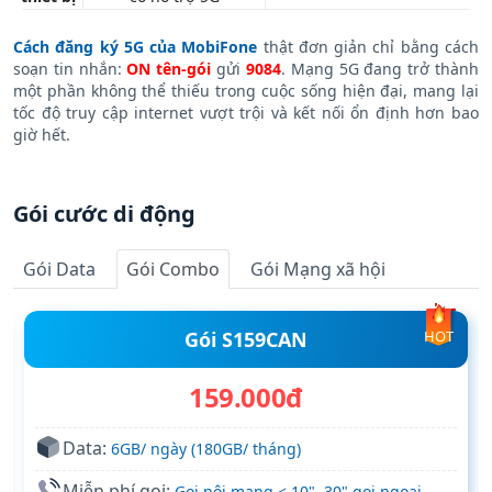
Cách đăng ký 5G của MobiFone
thật đơn giản chỉ bằng cách
soạn tin nhắn:
ON tên-gói
gửi
9084
. Mạng 5G đang trở thành
một phần không thể thiếu trong cuộc sống hiện đại, mang lại
tốc độ truy cập internet vượt trội và kết nối ổn định hơn bao
giờ hết.
Gói cước di động
Gói Data
Gói Combo
Gói Mạng xã hội
Gói S159CAN
HOT
159.000đ
Data:
6GB/ ngày (180GB/ tháng)
Miễn phí gọi:
Gọi nội mạng < 10", 30" gọi ngoại