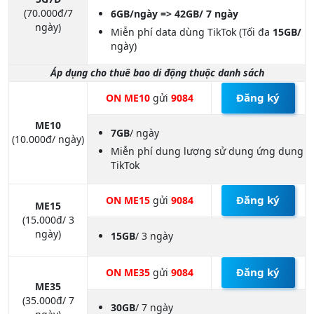
(70.000đ/7
6GB/ngày => 42GB/ 7 ngày
ngày)
Miễn phí data dùng TikTok (Tối đa
15GB/
ngày)
Áp dụng cho thuê bao di động thuộc danh sách
Đăng ký
ON ME10
gửi
9084
ME10
7GB
/ ngày
(10.000đ/ ngày)
Miễn phí dung lượng sử dụng ứng dụng
TikTok
Đăng ký
ON ME15
gửi
9084
ME15
(15.000đ/ 3
ngày)
15GB
/ 3 ngày
Đăng ký
ON ME35
gửi
9084
ME35
(35.000đ/ 7
30GB
/ 7 ngày