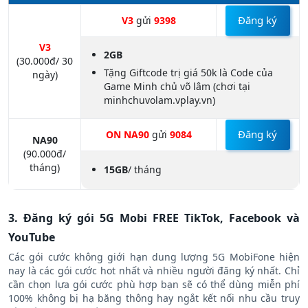
Đăng ký
V3
gửi
9398
V3
2GB
(30.000đ/ 30
Tặng Giftcode trị giá 50k là Code của
ngày)
Game Minh chủ võ lâm (chơi tại
minhchuvolam.vplay.vn)
Đăng ký
ON NA90
gửi
9084
NA90
(90.000đ/
tháng)
15GB
/ tháng
3. Đăng ký gói 5G Mobi FREE TikTok, Facebook và
YouTube
Các gói cước không giới hạn dung lượng 5G MobiFone hiện
nay là các gói cước hot nhất và nhiều người đăng ký nhất. Chỉ
cần chọn lựa gói cước phù hợp bạn sẽ có thể dùng miễn phí
100% không bị hạ băng thông hay ngắt kết nối nhu cầu truy