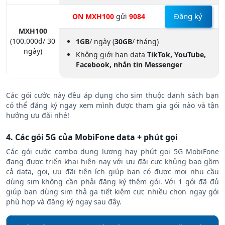
Đăng ký
ON MXH100
gửi
9084
MXH100
(100.000đ/ 30
1GB
/ ngày
(
30GB
/ tháng)
ngày)
Không giới hạn data
TikTok, YouTube,
Facebook, nhắn tin Messenger
Các gói cước này đều áp dụng cho sim thuộc danh sách bạn
có thể đăng ký ngay xem mình được tham gia gói nào và tận
hưởng ưu đãi nhé!
4. Các gói 5G của MobiFone data + phút gọi
Các gói cước combo dung lượng hay phút gọi 5G MobiFone
đang được triển khai hiện nay với ưu đãi cực khủng bao gồm
cả data, gọi, ưu đãi tiện ích giúp bạn có được mọi nhu cầu
dùng sim không cần phải đăng ký thêm gói. Với 1 gói đã đủ
giúp bạn dùng sim thả ga tiết kiệm cực nhiều chọn ngay gói
phù hợp và đăng ký ngay sau đây.