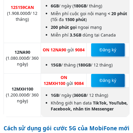
6GB
/ ngày (
180GB
/ tháng)
12S159CAN
(
1.908.000đ/ 12
Miễn phí cuộc gọi nội mạng
< 20 phút
tháng
)
(Tối đa
1500 phút
)
200 phút gọi
ngoại mạng
Miễn phí
3.5GB
dùng tại Canada
Đăng ký
ON 12NA90
gửi
9084
12NA90
(1.080.000đ/ 360
ngày)
15GB
/ tháng
(
180GB
/ 12 tháng)
ON
Đăng ký
12MXH100
gửi
9084
12MXH100
(1.200.000đ/ 360
1GB
/ ngày
(
360GB
/ 12 tháng)
ngày)
Không giới hạn data
TikTok,
YouTube,
Facebook, nhắn tin Messenger
Cách sử dụng gói cước 5G của MobiFone mới