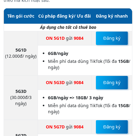
theo mã kích hoạt sau:
Tên gói cước
Cú pháp đăng ký/ Ưu đãi
Đăng ký nhanh
Áp dụng cho tất cả thuê bao
Đăng ký
ON 5G1D
gửi
9084
5G1D
6GB/ngày
(12.000đ/ ngày)
Miễn phí data dùng TikTok (Tối đa
15GB
/
ngày)
Đăng ký
ON 5G3D
gửi
9084
5G3D
(30.000đ/3
6GB/ngày => 18GB/ 3 ngày
ngày)
Miễn phí data dùng TikTok (Tối đa
15GB
/
ngày)
Đăng ký
ON 5G7D
gửi
9084
5G7D