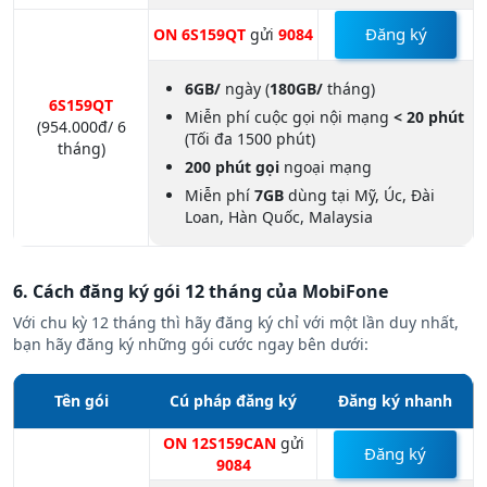
Đăng ký
ON 6S159QT
gửi
9084
6GB/
ngày (
180GB/
tháng)
6S159QT
Miễn phí cuộc gọi nội mạng
< 20 phút
(
954.000đ/ 6
(Tối đa 1500 phút)
tháng
)
200 phút gọi
ngoại mạng
Miễn phí
7GB
dùng tại Mỹ, Úc, Đài
Loan, Hàn Quốc, Malaysia
6. Cách đăng ký gói 12 tháng của MobiFone
Với chu kỳ 12 tháng thì hãy đăng ký chỉ với một lần duy nhất,
bạn hãy đăng ký những gói cước ngay bên dưới:
Tên gói
Cú pháp đăng ký
Đăng ký nhan
h
ON 12S159CAN
gửi
Đăng ký
9084