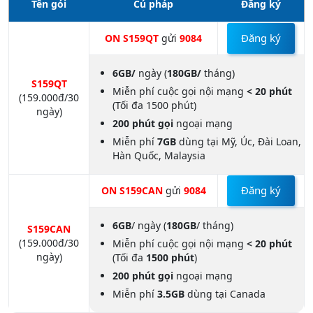
Tên gói
Cú pháp
Đăng ký
Đăng ký
ON S159QT
gửi
9084
6GB/
ngày (
180GB/
tháng)
S159QT
Miễn phí cuộc gọi nội mạng
< 20 phút
(159.000đ/30
(Tối đa 1500 phút)
ngày)
200 phút gọi
ngoại mạng
Miễn phí
7GB
dùng tại Mỹ, Úc, Đài Loan,
Hàn Quốc, Malaysia
Đăng ký
ON S159CAN
gửi
9084
6GB
/ ngày (
180GB
/ tháng)
S159CAN
(159.000đ/30
Miễn phí cuộc gọi nội mạng
< 20 phút
ngày)
(Tối đa
1500 phút
)
200 phút gọi
ngoại mạng
Miễn phí
3.5GB
dùng tại Canada