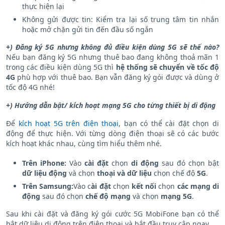
thực hiện lại
Không gửi được tin: Kiểm tra lại số trung tâm tin nhắn
hoặc mở chặn gửi tin đến đầu số ngắn
+) Đăng ký 5G nhưng không đủ điều kiện dùng 5G sẽ thế nào?
Nếu bạn đăng ký 5G nhưng thuê bao đang không thoả mãn 1
trong các điều kiện dùng 5G thì
hệ thống sẽ chuyển về tốc độ
4G
phù hợp với thuê bao. Bạn vẫn đăng ký gói được và dùng ở
tốc độ 4G nhé!
+) Hướng dẫn bật/ kích hoạt mạng 5G cho từng thiết bị di động
Để
kích hoạt 5G trên điện thoại
, bạn có thể cài đặt chọn di
động để thực hiện. Với từng dòng điện thoại sẽ có các bước
kích hoạt khác nhau, cùng tìm hiểu thêm nhé.
Trên iPhone:
Vào
cài đặt
chọn
di động
sau đó chọn bật
dữ liệu động
và chọn
thoại và dữ liệu
chọn chế độ
5G
.
Trên Samsung:
Vào c
ài đặt
chọn
kết nối
chọn
các mạng di
động
sau đó chọn
chế độ mạng
và chọn
mạng 5G
.
Sau khi cài đặt và đăng ký gói cước 5G MobiFone bạn có thể
bật dữ liệu di động trên điện thoại và bắt đầu truy cập ngay.