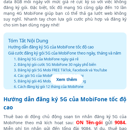
data 8GB mỗi ngày với mức giá rẻ cực kỳ so với việc không
đăng ký gói. Đặc biệt, tốc độ mạng 5G cũng gấp đến 10 lần
mạng 4G MobiFone giúp bạn có thể thả ga lướt web không
suy nghĩ. Nhanh tay chọn lựa gói cước phù hợp và đăng ký
cho sim bạn dùng ngay nhé!
Tóm Tắt Nội Dung
Hướng dẫn đăng ký 5G của MobiFone tốc độ cao
Giá cước đăng ký gói 5G của MobiFone theo ngày, tháng và năm
1. Đăng ký 5G của MobiFone ngày giá rẻ
2. Đăng ký gói cước 5G MobiFone 30 ngày phổ biến
3. Đăng ký gói 5G Mobi FREE TikTok, Facebook và YouTube
4. Các gói 5G của MobiFone data + phút gọi
Xem thêm
5. Đăng ký gói 4G MobiFone 3 tháng, 6 tháng
6. Cách đăng ký gói 12 tháng của MobiFone
Cách sử dụng gói cước 5G của MobiFone mới nhất
Hướng dẫn đăng ký 5G của MobiFone tốc độ
Những câu hỏi sử dụng về gói cước 5G của MobiFone cần biết
Mạng 5G là gì ? Tốc độ gấp 10 lần thật không?
cao
Thuê bao di động chủ động soạn tin nhắn đăng ký 5G của
ON Tên-gói
gửi
9084.
MobiFone theo mã kích hoạt sau:
Miễn phí tin nhắn gửi đến tổng đài 9084. Ví dụ, thuê bao