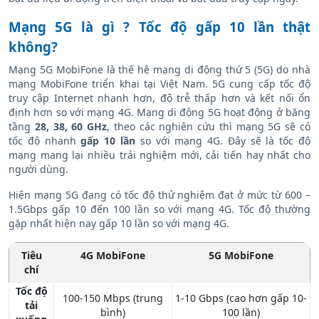
Mạng 5G là gì ? Tốc độ gấp 10 lần thật
không?
Mạng 5G MobiFone là thế hệ mạng di động thứ 5 (5G) do nhà
mạng MobiFone triển khai tại Việt Nam. 5G cung cấp tốc độ
truy cập Internet nhanh hơn, độ trễ thấp hơn và kết nối ổn
định hơn so với mạng 4G. Mạng di động 5G hoạt động ở băng
tầng
28, 38, 60 GHz
, theo các nghiên cứu thì mạng 5G sẽ có
tốc độ nhanh
gấp 10 lần
so với mạng 4G. Đây sẽ là tốc độ
mạng mang lại nhiều trải nghiệm mới, cải tiến hay nhất cho
người dùng.
Hiện mạng 5G đang có tốc độ thử nghiệm đạt ở mức từ 600 –
1.5Gbps gấp 10 đến 100 lần so với mạng 4G. Tốc độ thường
gặp nhất hiện nay gấp 10 lần so với mạng 4G.
Tiêu
4G MobiFone
5G MobiFone
chí
Tốc độ
100-150 Mbps (trung
1-10 Gbps (cao hơn gấp 10-
tải
bình)
100 lần)