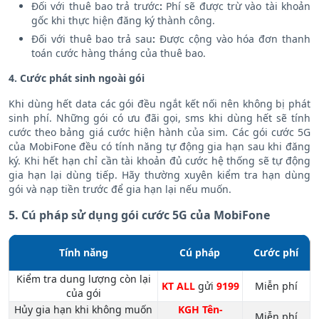
Đối với thuê bao trả trước
:
Phí sẽ được trừ vào tài khoản
gốc khi thực hiện đăng ký thành công.
Đối với thuê bao trả sau
:
Được cộng vào hóa đơn thanh
toán cước hàng tháng của thuê bao.
4. Cước phát sinh ngoài gói
Khi dùng hết data các gói đều ngắt kết nối nên không bị phát
sinh phí. Những gói có ưu đãi gọi, sms khi dùng hết sẽ tính
cước theo bảng giá cước hiện hành của sim. Các gói cước 5G
của MobiFone đều có tính năng tự động gia hạn sau khi đăng
ký. Khi hết hạn chỉ cần tài khoản đủ cước hệ thống sẽ tự động
gia hạn lại dùng tiếp. Hãy thường xuyên kiểm tra hạn dùng
gói và nạp tiền trước để gia hạn lại nếu muốn.
5. Cú pháp sử dụng gói cước 5G của MobiFone
Tính năng
Cú pháp
Cước phí
Kiểm tra dung lượng còn lại
KT ALL
gửi
9199
Miễn phí
của gói
Hủy gia hạn khi không muốn
KGH Tên-
Miễn phí