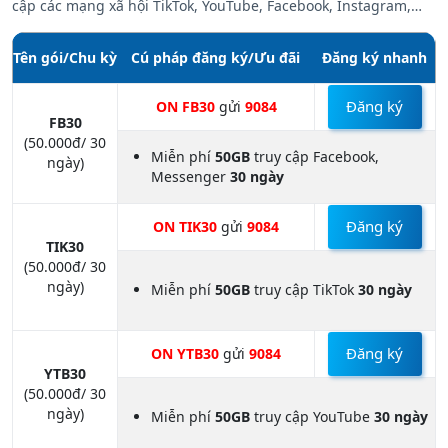
cập các mạng xã hội TikTok, YouTube, Facebook, Instagram,…
Tên gói/Chu kỳ
Cú pháp đăng ký/Ưu đãi
Đăng ký nhanh
Đăng ký
ON FB30
gửi
9084
FB30
(50.000đ/ 30
Miễn phí
50GB
truy cập Facebook,
ngày)
Messenger
30 ngày
Đăng ký
ON TIK30
gửi
9084
TIK30
(50.000đ/ 30
ngày)
Miễn phí
50GB
truy cập TikTok
30 ngày
Đăng ký
ON YTB30
gửi
9084
YTB30
(50.000đ/ 30
ngày)
Miễn phí
50GB
truy cập YouTube
30 ngày