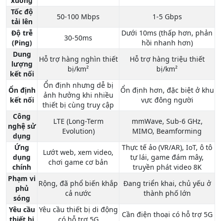
xuống
Tốc độ
50-100 Mbps
1-5 Gbps
tải lên
Độ trễ
Dưới 10ms (thấp hơn, phản
30-50ms
(Ping)
hồi nhanh hơn)
Dung
Hỗ trợ hàng nghìn thiết
Hỗ trợ hàng triệu thiết
lượng
bị/km²
bị/km²
kết nối
Ổn định nhưng dễ bị
Ổn định
Ổn định hơn, đặc biệt ở khu
ảnh hưởng khi nhiều
kết nối
vực đông người
thiết bị cùng truy cập
Công
LTE (Long-Term
mmWave, Sub-6 GHz,
nghệ sử
Evolution)
MIMO, Beamforming
dụng
Ứng
Thực tế ảo (VR/AR), IoT, ô tô
Lướt web, xem video,
dụng
tự lái, game đám mây,
chơi game cơ bản
chính
truyền phát video 8K
Phạm vi
Rộng, đã phổ biến khắp
Đang triển khai, chủ yếu ở
phủ
cả nước
thành phố lớn
sóng
Yêu cầu
Yêu cầu thiết bị di động
Cần điện thoại có hỗ trợ 5G
thiết bị
có hỗ trợ 5G