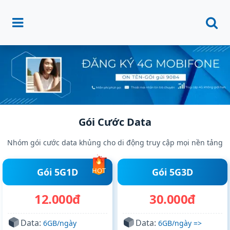
Gói Cước Data
Nhóm gói cước data khủng cho di động truy cập mọi nền tảng
Gói 5G1D
HOT
Gói 5G3D
12.000đ
30.000đ
Data:
Data:
6GB/ngày
6GB/ngày =>