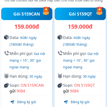
Ưu đãi combo Gọi và Data hấp dẫn cho mọi thuê bao di động
Gói S159CAN
HOT
Gói S159QT
HOT
159.000đ
159.000đ
Data:
Data:
6GB/ ngày
6GB/ ngày
(180GB/ tháng)
(180GB/ tháng)
Miễn phí gọi:
Miễn phí gọi:
Gọi nội
Gọi nội
mạng < 10", 30" gọi
mạng < 10", 30" gọi
ngoại mạng
ngoại mạng
Hạn dùng:
Hạn dùng:
30 ngày
30 ngày
Soạn:
ON S159CAN
Soạn:
ON S159QT
gửi
9084
gửi
9084
Đăng ký gói
Đăng ký gói