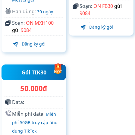
Soạn:
ON FB30
gửi
Hạn dùng:
30 ngày
9084
Soạn:
ON MXH100
Đăng ký gói
gửi
9084
Đăng ký gói
Gói TIK30
HOT
50.000đ
Data:
Miễn phí data:
Miễn
phí 50GB truy cập ứng
dụng TikTok