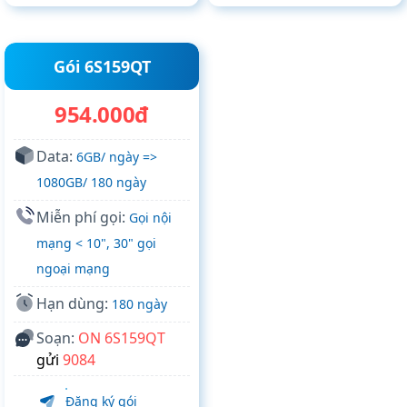
Gói 6S159QT
954.000đ
Data:
6GB/ ngày =>
1080GB/ 180 ngày
Miễn phí gọi:
Gọi nội
mạng < 10", 30" gọi
ngoại mạng
Hạn dùng:
180 ngày
Soạn:
ON 6S159QT
gửi
9084
Đăng ký gói