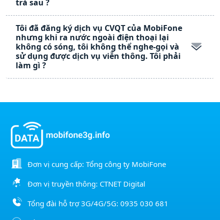
trả sau ?
Tôi đã đăng ký dịch vụ CVQT của MobiFone
nhưng khi ra nước ngoài điện thoại lại
không có sóng, tôi không thể nghe-gọi và
sử dụng được dịch vụ viễn thông. Tôi phải
làm gì ?
Đơn vị cung cấp: Tổng công ty MobiFone
Đơn vị truyền thông: CTNET Digital
Tổng đài hỗ trợ 3G/4G/5G:
0935 030 681