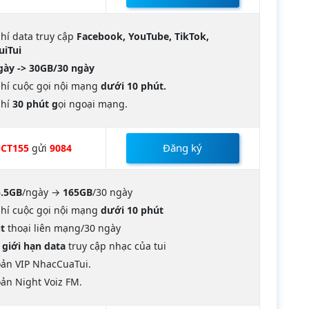
hí data truy cập
Facebook, YouTube, TikTok,
uiTui
ày -> 30GB/30 ngày
hí cuộc gọi nội mạng
dưới 10 phút.
phí
30 phút g
ọi ngoại mạng.
Đăng ký
CT155
gửi
9084
5.5GB
/ngày →
165GB
/30 ngày
hí cuộc gọi nội mạng
dưới 10 phút
t
thoại liên mạng/30 ngày
giới hạn data
truy cập nhạc của tui
oản VIP NhacCuaTui.
oản Night Voiz FM.