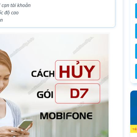
 cạn tài khoản
ốc độ cao
ản