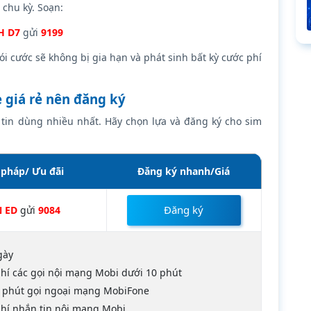
 chu kỳ. Soạn:
H D7
gửi
9199
gói cước sẽ không bị gia hạn và phát sinh bất kỳ cước phí
 giá rẻ nên đăng ký
in dùng nhiều nhất. Hãy chọn lựa và đăng ký cho sim
 pháp/ Ưu đãi
Đăng ký nhanh/Giá
Đăng ký
 ED
gửi
9084
gày
hí các gọi nội mạng Mobi dưới 10 phút
 phút gọi ngoại mạng MobiFone
hí nhắn tin nội mạng Mobi