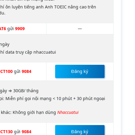
hí ôn luyện tiếng anh Anh TOEIC nâng cao trên
du.
AT6
gửi
9909
—
 ngày
hí data truy cập nhaccuatui
Đăng ký
CT100
gửi
9084
ngày ⇒ 30GB/ tháng
ọi: Miễn phí gọi nội mạng < 10 phút + 30 phút ngoại
 khác: Không giới hạn dùng
Nhaccuatui
Đăng ký
CT130
gửi
9084