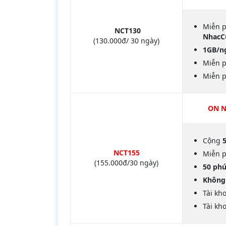
Miễn p
NCT130
NhacC
(130.000đ/ 30 ngày)
1GB/ng
Miễn p
Miễn 
ON N
Cộng
NCT155
Miễn p
(155.000đ/30 ngày)
50 phú
Không 
Tài kh
Tài kh