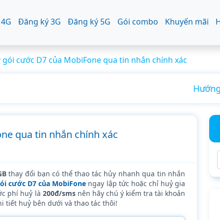
 4G
Đăng ký 3G
Đăng ký 5G
Gói combo
Khuyến mãi
H
 gói cước D7 của MobiFone qua tin nhắn chính xác
, tháng mới nhất
ne qua tin nhắn chính xác
GB
thay đổi bạn có thể thao tác hủy nhanh qua tin nhắn
ói cước D7 của MobiFone
ngay lập tức hoặc chỉ huỷ gia
c phí huỷ là
200đ/sms
nên hãy chú ý kiểm tra tài khoản
tiết huỷ bên dưới và thao tác thôi!