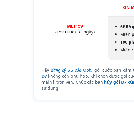
ON M
MET159
6GB/n
(159.000đ/ 30 ngày)
Miễn p
100 ph
Miễn c
Hãy
đăng ký 3G của Mobi
gói cước bạn cảm t
D7
không còn phù hợp. Khi chọn được gói cước
mái và trọn vẹn. Chúc các bạn
hủy gói D7 c
sư dụng!