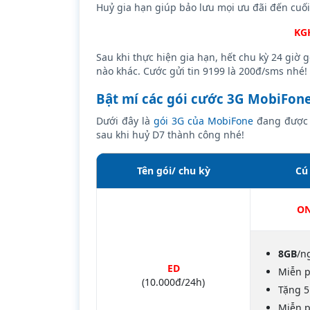
Huỷ gia hạn giúp bảo lưu mọi ưu đãi đến cuối
KG
Sau khi thực hiện gia hạn, hết chu kỳ 24 giờ 
nào khác. Cước gửi tin 9199 là 200đ/sms nhé!
Bật mí các gói cước 3G MobiFone
Dưới đây là
gói 3G của MobiFone
đang được t
sau khi huỷ D7 thành công nhé!
Tên gói/ chu kỳ
Cú
ON
8GB
/n
ED
Miễn p
(10.000đ/24h)
Tặng 5
Miễn p