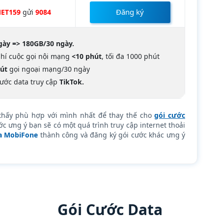
Đăng ký
ET159
gửi
9084
gày =>
180GB/30 ngày.
hí cuộc gọi nội mạng
<10 phút
, tối đa 1000 phút
út
gọi ngoại mạng/30 ngày
ước data truy cập
TikTok.
hấy phù hợp với mình nhất để thay thế cho
gói cước
 ưng ý bạn sẽ có một quá trình truy cập internet thoải
ủa MobiFone
thành công và đăng ký gói cước khác ưng ý
Gói Cước Data