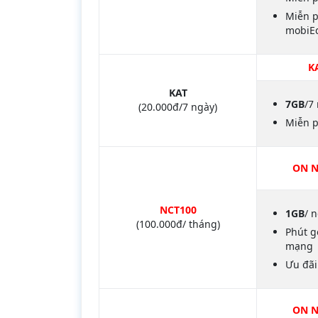
Miễn p
mobiE
K
KAT
7GB
/7
(20.000đ/7 ngày)
Miễn p
ON
N
NCT100
1GB
/ 
(100.000đ/ tháng)
Phút g
mạng
Ưu đãi
ON N