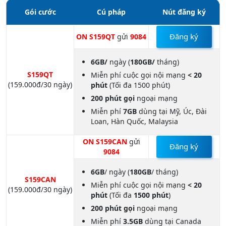
Gói cước
Cú pháp
Nút đăng ký
Đăng ký
ON S159QT
gửi
9084
6GB/
ngày (
180GB/
tháng)
S159QT
Miễn phí cuộc gọi nội mạng
< 20
(159.000đ/30 ngày)
phút
(Tối đa 1500 phút)
200 phút gọi
ngoại mạng
Miễn phí
7GB
dùng tại Mỹ, Úc, Đài
Loan, Hàn Quốc, Malaysia
ON S159CAN
gửi
Đăng ký
9084
6GB
/ ngày (
180GB
/ tháng)
S159CAN
Miễn phí cuộc gọi nội mạng
< 20
(159.000đ/30 ngày)
phút
(Tối đa
1500 phút
)
200 phút gọi
ngoại mạng
Miễn phí
3.5GB
dùng tại Canada