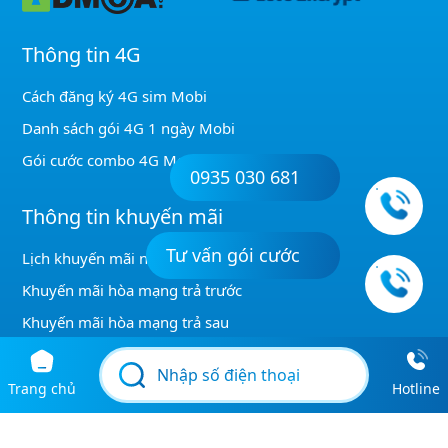
Thông tin 4G
Cách đăng ký 4G sim Mobi
Danh sách gói 4G 1 ngày Mobi
Gói cước combo 4G Mobi
0935 030 681
Thông tin khuyến mãi
Tư vấn gói cước
Lịch khuyến mãi nạp thẻ Mobi
Khuyến mãi hòa mạng trả trước
Khuyến mãi hòa mạng trả sau
Kiểm tra gói KM được đăng ký
Khuyến mãi GỌI MobiFone
Trang chủ
Hotline
Khuyến mãi gọi nội mạng Mobi