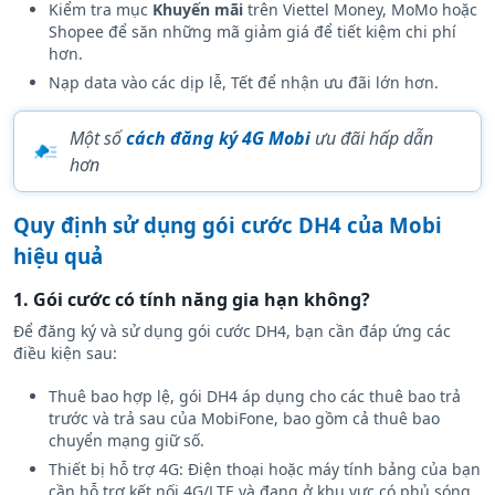
Kiểm tra mục
Khuyến mãi
trên Viettel Money, MoMo hoặc
Shopee để săn những mã giảm giá để tiết kiệm chi phí
hơn.
Nạp data vào các dịp lễ, Tết để nhận ưu đãi lớn hơn.
Một số
cách đăng ký 4G Mobi
ưu đãi hấp dẫn
hơn
Quy định sử dụng gói cước DH4 của Mobi
hiệu quả
1. Gói cước có tính năng gia hạn không?
Để đăng ký và sử dụng gói cước DH4, bạn cần đáp ứng các
điều kiện sau:
Thuê bao hợp lệ, gói DH4 áp dụng cho các thuê bao trả
trước và trả sau của MobiFone, bao gồm cả thuê bao
chuyển mạng giữ số.
Thiết bị hỗ trợ 4G: Điện thoại hoặc máy tính bảng của bạn
cần hỗ trợ kết nối 4G/LTE và đang ở khu vực có phủ sóng