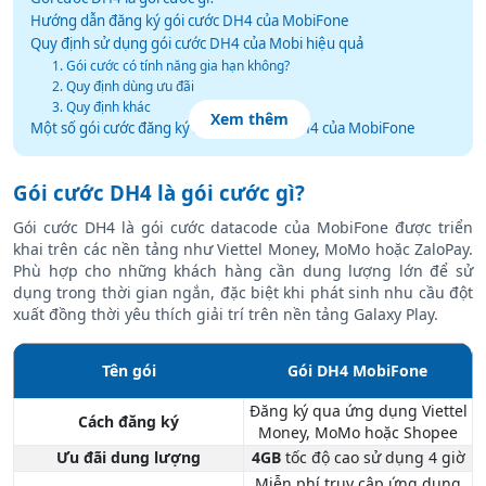
Hướng dẫn đăng ký gói cước DH4 của MobiFone
Quy định sử dụng gói cước DH4 của Mobi hiệu quả
1. Gói cước có tính năng gia hạn không?
2. Quy định dùng ưu đãi
3. Quy định khác
Xem thêm
Một số gói cước đăng ký song song gói DH4 của MobiFone
Gói cước DH4 là gói cước gì?
Gói cước DH4 là gói cước datacode của MobiFone được triển
khai trên các nền tảng như Viettel Money, MoMo hoặc ZaloPay.
Phù hợp cho những khách hàng cần dung lượng lớn để sử
dụng trong thời gian ngắn, đặc biệt khi phát sinh nhu cầu đột
xuất đồng thời yêu thích giải trí trên nền tảng Galaxy Play.
Tên gói
Gói DH4 MobiFone
Đăng ký qua ứng dụng Viettel
Cách đăng ký
Money, MoMo hoặc Shopee
Ưu đãi dung lượng
4GB
tốc độ cao sử dụng 4 giờ
Miễn phí truy cập ứng dụng