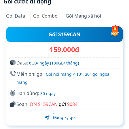
Gói cước di động
Gói Data
Gói Combo
Gói Mạng xã hội
Gói S159CAN
HOT
159.000đ
Data:
6GB/ ngày (180GB/ tháng)
Miễn phí gọi:
Gọi nội mạng < 10", 30" gọi ngoại
mạng
Hạn dùng:
30 ngày
Soạn:
ON S159CAN
gửi
9084
Đăng ký gói