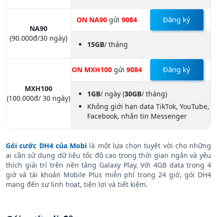
Đăng ký
ON NA90
gửi
9084
NA90
(90.000đ/30 ngày)
15GB
/ tháng
Đăng ký
ON MXH100
gửi
9084
MXH100
1GB
/ ngày
(
30GB
/ tháng)
(100.000đ/ 30 ngày)
Không giới hạn data TikTok, YouTube,
Facebook, nhắn tin Messenger
Gói cước DH4 của Mobi
là một lựa chọn tuyệt vời cho những
ai cần sử dụng dữ liệu tốc độ cao trong thời gian ngắn và yêu
thích giải trí trên nền tảng Galaxy Play. Với 4GB data trong 4
giờ và tài khoản Mobile Plus miễn phí trong 24 giờ, gói DH4
mang đến sự linh hoạt, tiện lợi và tiết kiệm.