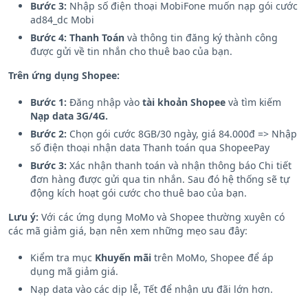
giá cước
84.000đ
có ưu đãi
8GB
tốc độ cao.
Bước 3:
Nhập số điện thoại MobiFone muốn nạp gói cước
ad84_dc Mobi
Bước 4:
Thanh Toán
và thông tin đăng ký thành công
được gửi về tin nhắn cho thuê bao của bạn.
Trên ứng dụng Shopee:
Bước 1:
Đăng nhập vào
tài khoản Shopee
và tìm kiếm
Nạp data 3G/4G.
Bước 2:
Chọn gói cước 8GB/30 ngày, giá 84.000đ => Nhập
số điện thoại nhận data Thanh toán qua ShopeePay
Bước 3:
Xác nhận thanh toán và nhận thông báo Chi tiết
đơn hàng được gửi qua tin nhắn. Sau đó hệ thống sẽ tự
động kích hoạt gói cước cho thuê bao của bạn.
Lưu ý:
Với các ứng dụng MoMo và Shopee thường xuyên có
các mã giảm giá, bạn nên xem những mẹo sau đây:
Kiểm tra mục
Khuyến mãi
trên MoMo, Shopee để áp
dụng mã giảm giá.