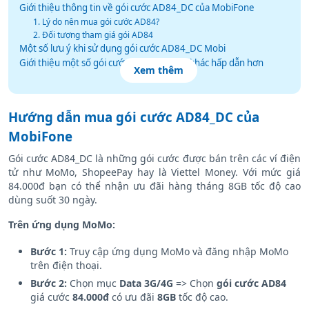
Hướng dẫn mua gói cước AD84_DC của MobiFone
Giới thiệu thông tin về gói cước AD84_DC của MobiFone
1. Lý do nên mua gói cước AD84?
2. Đối tượng tham giá gói AD84
Một số lưu ý khi sử dụng gói cước AD84_DC Mobi
Giới thiệu một số gói cước 4G MobiFone khác hấp dẫn hơn
Xem thêm
Hướng dẫn mua gói cước AD84_DC của
MobiFone
Gói cước AD84_DC là những gói cước được bán trên các ví điện
tử như MoMo, ShopeePay hay là Viettel Money. Với mức giá
84.000đ bạn có thể nhận ưu đãi hàng tháng 8GB tốc độ cao
dùng suốt 30 ngày.
Trên ứng dụng MoMo:
Bước 1:
Truy cập ứng dụng MoMo và đăng nhập MoMo
trên điện thoại.
Bước 2:
Chọn mục
Data 3G/4G
=> Chọn
gói cước AD84