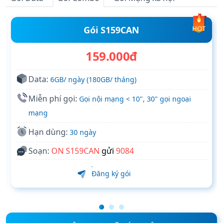
Gói Data
Gói Combo
Gói Mạng xã hội
Gói S159CAN
HOT
159.000đ
Data:
6GB/ ngày (180GB/ tháng)
Miễn phí gọi:
Gọi nội mạng < 10", 30" gọi ngoại
mạng
Hạn dùng:
30 ngày
Soạn:
ON S159CAN
gửi
9084
Đăng ký gói