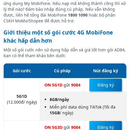
Soạn tin nhắn
KT ALL
gửi
9199
(Miễn phí ) hoặc kiểm tra trên
ứng dụng My MobiFone. Nếu nạp mã không thành công thì xử
lý thế nào? Đảm bảo nhập đúng cú pháp. Nếu vẫn không
được, liên hệ tổng đài MobiFone
1800 1090
hoặc bộ phận
CSKH MoMo/Shopee để được hỗ trợ.
Giới thiệu một số gói cước 4G MobiFone
khác hấp dẫn hơn
Một số gói cước nên sử dụng hấp dẫn và giá tốt hơn gói AD84,
bạn có thể tham khảo bên dưới:
Gói cước
Cú pháp
Nút đăng ký
Đăng ký
ON 5G1D
gửi
9084
5G1D
8GB/ngày
(12.000đ/ ngày)
Miễn phí data dùng TikTok (Tối đa
15GB
/ ngày)