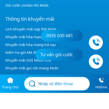
Danh sách gói 4G 1 ngày Mobi
Gói cước combo 4G Mobi
Thông tin khuyến mãi
0935 030 681
Lịch khuyến mãi nạp thẻ Mobi
Khuyến mãi hòa mạng trả trước
Khuyến mãi hòa mạng trả sau
Tư vấn gói cước
Kiểm tra gói KM được đăng ký
Khuyến mãi GỌI MobiFone
Khuyến mãi gọi nội mạng Mobi
Trang chủ
Hotline
Điều khoản & Chính sách
Giới thiệu
Điều khoản sử dụng