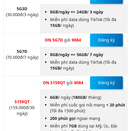
Đăng ký
ON 5G3D
gửi
9084
5G3D
8GB/ngày => 24GB/ 3 ngày
(30.000đ/3 ngày)
Miễn phí data dùng TikTok (Tối đa
15GB
/ ngày)
Đăng ký
ON 5G7D
gửi
9084
5G7D
8GB/ngày => 56GB/ 7 ngày
(70.000đ/7 ngày)
Miễn phí data dùng TikTok (Tối đa
15GB/
ngày)
Đăng ký
ON S159QT
gửi
9084
6GB/
ngày (
180GB/
tháng)
S159QT
Miễn phí cuộc gọi nội mạng
< 20 phút
(159.000đ/30
(Tối đa 1500 phút)
ngày)
200 phút gọi
ngoại mạng