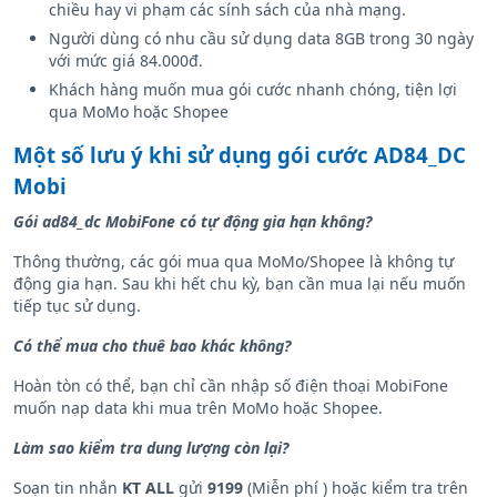
Tất cả thuê bao MobiFone đang hoạt động, không bị chặn
chiều hay vi phạm các sính sách của nhà mạng.
Người dùng có nhu cầu sử dụng data 8GB trong 30 ngày
với mức giá 84.000đ.
Khách hàng muốn mua gói cước nhanh chóng, tiện lợi
qua MoMo hoặc Shopee
Một số lưu ý khi sử dụng gói cước AD84_DC
Mobi
Gói ad84_dc MobiFone có tự động gia hạn không?
Thông thường, các gói mua qua MoMo/Shopee là không tự
động gia hạn. Sau khi hết chu kỳ, bạn cần mua lại nếu muốn
tiếp tục sử dụng.
Có thể mua cho thuê bao khác không?
Hoàn tòn có thể, bạn chỉ cần nhập số điện thoại MobiFone
muốn nạp data khi mua trên MoMo hoặc Shopee.
Làm sao kiểm tra dung lượng còn lại?