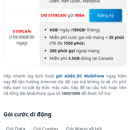
Miễn phí
7GB
dùng tại Mỹ, Úc, Đài
Loan, Hàn Quốc, Malaysia
Đăng ký
ON S159CAN
gửi
9084
6GB
/ ngày (
180GB
/ tháng)
S159CAN
(159.000đ/30
Miễn phí cuộc gọi nội mạng
< 20 phút
ngày)
(Tối đa
1500 phút
)
200 phút gọi
ngoại mạng
Miễn phí
3.5GB
dùng tại Canada
Hãy nhanh tay kích hoạt
gói AD84_DC MobiFone
ngay hôm
nay để tận hưởng Internet tốc độ cao mà không lo về chi phí!
Nếu bạn có bất kỳ thắc mắc nào, hãy để lại câu hỏi hoặc liên
hệ tổng đài MobiFone qua số
18001090
để được hỗ trợ.
Gói cước di động