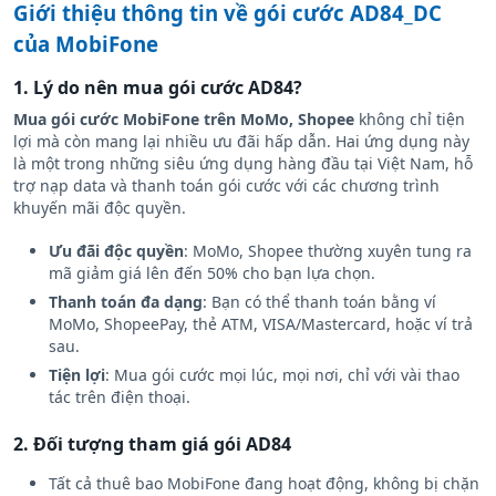
Nạp data vào các dịp lễ, Tết để nhận ưu đãi lớn hơn.
Giới thiệu thông tin về gói cước AD84_DC
của MobiFone
1. Lý do nên mua gói cước AD84?
Mua gói cước MobiFone trên MoMo, Shopee
không chỉ tiện
lợi mà còn mang lại nhiều ưu đãi hấp dẫn. Hai ứng dụng này
là một trong những siêu ứng dụng hàng đầu tại Việt Nam, hỗ
trợ nạp data và thanh toán gói cước với các chương trình
khuyến mãi độc quyền.
Ưu đãi độc quyền
: MoMo, Shopee thường xuyên tung ra
mã giảm giá lên đến 50% cho bạn lựa chọn.
Thanh toán đa dạng
: Bạn có thể thanh toán bằng ví
MoMo, ShopeePay, thẻ ATM, VISA/Mastercard, hoặc ví trả
sau.
Tiện lợi
: Mua gói cước mọi lúc, mọi nơi, chỉ với vài thao
tác trên điện thoại.
2. Đối tượng tham giá gói AD84