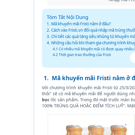
Tóm Tắt Nội Dung
1. Mã khuyến mãi Fristi nằm ở đâu?
2. Cách vào Fristi.vn đổi quà nhập mã trúng th
3. Chi tiết các quà tặng siêu khủng từ khuyến mãi
4. Những câu hỏi khi tham gia chương trình khuy
4.1 Có nhiều mã khuyến mãi có được quay nhiều 
4.2 Thời gian trao thưởng của Fristi
1.
Mã khuyến mãi Fristi nằm ở 
Với chương trình khuyến mãi Fristi từ 25/3/202
thôi” sẽ có mã khuyến mãi để người dùng n
bọc
lốc sản phẩm. Trong đó mặt trước màn bọc 
100% TRÚNG QUÀ HOẶC ĐIỂM TÍCH LUỸ”. Mặt s