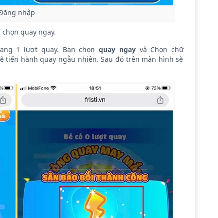
Đăng nhập
 chọn quay ngay.
sang 1 lượt quay. Bạn chọn
quay ngay
và Chọn chữ
 tiến hành quay ngẫu nhiên. Sau đó trên màn hình sẽ