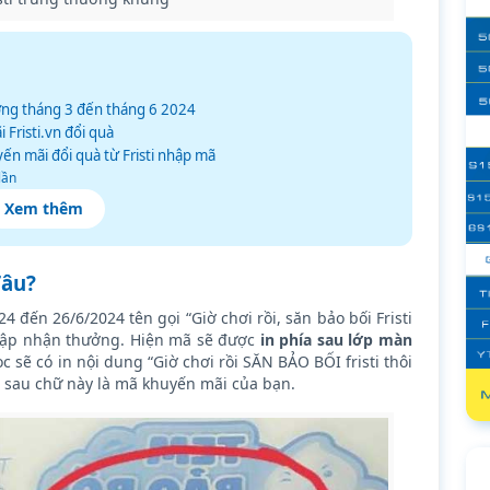
ưởng tháng 3 đến tháng 6 2024
 Fristi.vn đổi quà
ến mãi đổi quà từ Fristi nhập mã
lần
Xem thêm
đâu?
4 đến 26/6/2024 tên gọi “Giờ chơi rồi, săn bảo bối Fristi
hập nhận thưởng. Hiện mã sẽ được
in phía sau lớp màn
sẽ có in nội dung “Giờ chơi rồi SĂN BẢO BỐI fristi thôi
au chữ này là mã khuyến mãi của bạn.