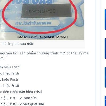
 mãi in phía sau mặt
nguyên lốc sản phẩm chương trình mới có thể lấy mã.
ồm:
 hiệu Fristi
 hiệu Fristi
 hiệu Fristi
 hiệu Fristi
 tiên Nhật Bản hiệu Fristi
iệu Fristi – vị cam sữa
ệu Fristi – vị việt quất sữa