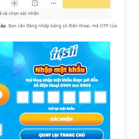
 và chọn xác nhận
hập
. Bạn cần đăng nhập bằng số điện thoại, mã OTP của