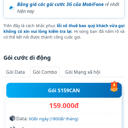
Bảng giá các gói cước 3G của MobiFone
rẻ nhất
hiện nay
Trên đây là cách khắc phục
lỗi số thuê bao quý khách vừa gọi
không có xin vui lòng kiểm tra lại
. Hi vọng bạn đã nắm rõ và
có thể kết nối được thành công cuộc gọi.
Gói cước di động
Gói Data
Gói Combo
Gói Mạng xã hội
Gói S159CAN
HOT
159.000đ
Data:
6GB/ ngày (180GB/ tháng)