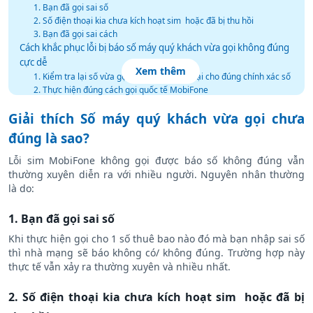
Giải thích Số máy quý khách vừa gọi chưa đúng là sao?
1. Bạn đã gọi sai số
2. Số điện thoại kia chưa kích hoạt sim hoặc đã bị thu hồi
3. Bạn đã gọi sai cách
Cách khắc phục lỗi bị báo số máy quý khách vừa gọi không đúng
cực dễ
Xem thêm
1. Kiểm tra lại số vừa gọi và thực hiện gọi lại cho đúng chính xác số
2. Thực hiện đúng cách gọi quốc tế MobiFone
3. Kiểm tra lại số của người nhận
Giải thích Số máy quý khách vừa gọi chưa
Vậy nếu bị chặn số thì sẽ báo thế nào?
1. Trường hợp chặn bằng dịch vụ nhà mạng
đúng là sao?
2. Trường hợp chặn bằng cài đặt máy
Lỗi sim MobiFone không gọi được báo số không đúng vẫn
thường xuyên diễn ra với nhiều người. Nguyên nhân thường
là do:
1. Bạn đã gọi sai số
Khi thực hiện gọi cho 1 số thuê bao nào đó mà bạn nhập sai số
thì nhà mạng sẽ báo không có/ không đúng. Trường hợp này
thực tế vẫn xảy ra thường xuyên và nhiều nhất.