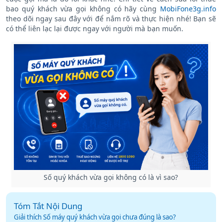
được? Đừng quá lo lắng vì thông báo này không phải bị chặn
cuộc gọi mà là do lỗi khác nhé! Chi tiết về cách sửa lỗi thuê
bao quý khách vừa gọi không có hãy cùng
MobiFone3g.info
theo dõi ngay sau đây với để nắm rõ và thực hiện nhé! Bạn sẽ
có thể liên lạc lại được ngay với người mà bạn muốn.
Số quý khách vừa gọi không có là vì sao?
Tóm Tắt Nội Dung