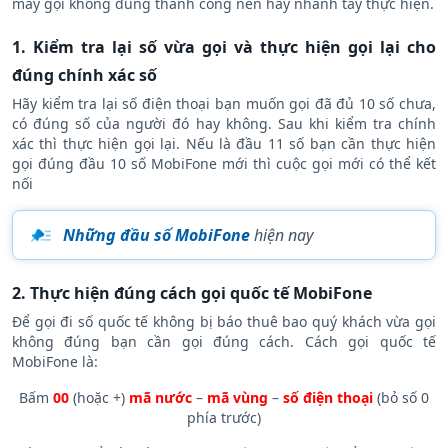
Chỉ cần thực hiện các cách sau đây bạn sẽ có thể thoát lỗi số
máy gọi không đúng thành công nên hãy nhanh tay thực hiện.
1. Kiểm tra lại số vừa gọi và thực hiện gọi lại cho
đúng chính xác số
Hãy kiểm tra lại số điện thoại bạn muốn gọi đã đủ 10 số chưa,
có đúng số của người đó hay không. Sau khi kiểm tra chính
xác thì thực hiện gọi lại. Nếu là đầu 11 số bạn cần thực hiện
gọi đúng đầu 10 số MobiFone mới thì cuộc gọi mới có thể kết
nối
Những đầu số MobiFone
hiện nay
2. Thực hiện đúng cách gọi quốc tế MobiFone
Để gọi đi số quốc tế không bị báo thuê bao quý khách vừa gọi
không đúng bạn cần gọi đúng cách. Cách gọi quốc tế
MobiFone là:
Bấm
00
(hoặc +)
mã nước
–
mã vùng
–
số điện thoại
(bỏ số 0
phía trước)