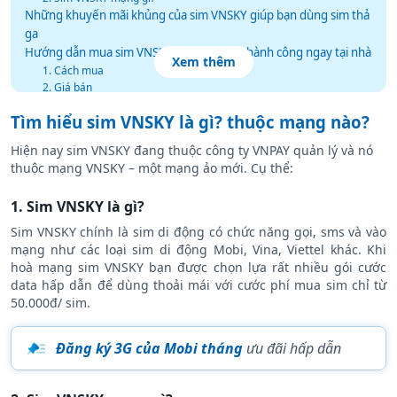
Những khuyến mãi khủng của sim VNSKY giúp bạn dùng sim thả
ga
Hướng dẫn mua sim VNSKY và kích hoạt thành công ngay tại nhà
Xem thêm
1. Cách mua
2. Giá bán
3. Cách kích hoạt sim VNSKY
Tìm hiểu sim VNSKY là gì? thuộc mạng nào?
3.1.Kích hoạt sim VNSKY tại cửa hàng
3.2 Kích hoạt sim VNSKY qua Zalo
Hiện nay sim VNSKY đang thuộc công ty VNPAY quản lý và nó
Lưu ý cần nắm để không bị lỗi khi kích hoạt sim VNSKY
thuộc mạng VNSKY – một mạng ảo mới. Cụ thể:
Sim VNSKY nạp thẻ gì? Cách nạp tiền vào sim VNSKY
1. Sim VNSKY là gì?
Sim VNSKY chính là sim di động có chức năng gọi, sms và vào
mạng như các loại sim di động Mobi, Vina, Viettel khác. Khi
hoà mạng sim VNSKY bạn được chọn lựa rất nhiều gói cước
data hấp dẫn để dùng thoải mái với cước phí mua sim chỉ từ
50.000đ/ sim.
Đăng ký 3G của Mobi tháng
ưu đãi hấp dẫn