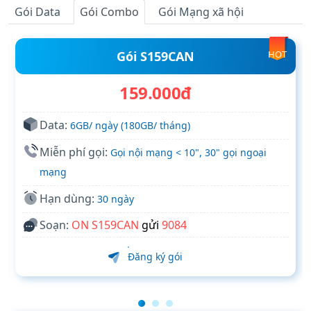
Gói Data
Gói Combo
Gói Mạng xã hội
Gói S159CAN
HOT
159.000đ
Data:
6GB/ ngày (180GB/ tháng)
Miễn phí gọi:
Gọi nội mạng < 10", 30" gọi ngoại
mạng
Hạn dùng:
30 ngày
Soạn:
ON S159CAN
gửi
9084
Đăng ký gói