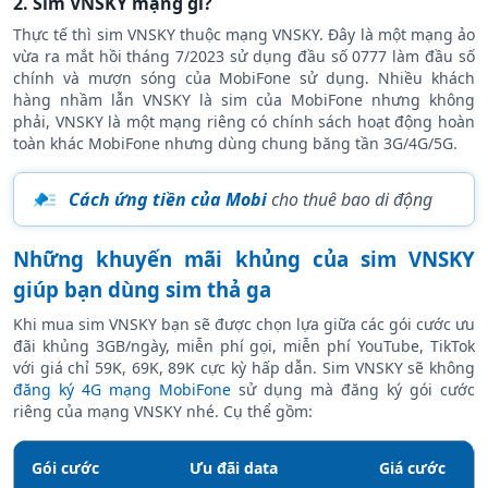
2. Sim VNSKY mạng gì?
Thực tế thì sim VNSKY thuộc mạng VNSKY. Đây là một mạng ảo
vừa ra mắt hồi tháng 7/2023 sử dụng đầu số 0777 làm đầu số
chính và mượn sóng của MobiFone sử dụng. Nhiều khách
hàng nhầm lẫn VNSKY là sim của MobiFone nhưng không
phải, VNSKY là một mạng riêng có chính sách hoạt động hoàn
toàn khác MobiFone nhưng dùng chung băng tần 3G/4G/5G.
Cách ứng tiền của Mobi
cho thuê bao di động
Những khuyến mãi khủng của sim VNSKY
giúp bạn dùng sim thả ga
Khi mua sim VNSKY bạn sẽ được chọn lựa giữa các gói cước ưu
đãi khủng 3GB/ngày, miễn phí gọi, miễn phí YouTube, TikTok
với giá chỉ 59K, 69K, 89K cực kỳ hấp dẫn. Sim VNSKY sẽ không
đăng ký 4G mạng MobiFone
sử dụng mà đăng ký gói cước
riêng của mạng VNSKY nhé. Cụ thể gồm:
Gói cước
Ưu đãi data
Giá cước