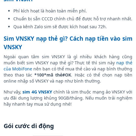
Phí kích hoạt là hoàn toàn miễn phí.
Chuẩn bị sẵn CCCD chính chủ để được hỗ trợ nhanh nhất.
Qua kênh Zalo sim sẽ được kích hoạt sau 72h.
Sim VNSKY nạp thẻ gì? Cách nạp tiền vào sim
VNSKY
Ngoài quan tâm sim VNSKY là gì nhiều khách hàng cũng
muốn biết sim VNSKY nạp thẻ gì? Thực tế thì sim này
nạp thẻ
của MobiFone
nên bạn có thể mua thẻ cào và nạp bình thường
theo thao tác
*100*mã thẻ#OK
. Hoặc có thể chọn nạp tiền
online nhập số VNSKY và nạp như bình thường.
Như vậy,
sim 4G VNSKY
chính là sim thuộc mạng ảo VNSKY với
ưu đãi dung lượng khủng 90GB/tháng. Nếu muốn trải nghiệm
hãy nhanh tay mua sử dụng nhé!
Gói cước di động