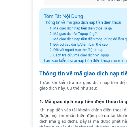
Tóm Tắt Nội Dung
Thông tin về mã giao dịch nạp tiền điện thoại
1. Mã giao dịch nạp tiền điện thoại là gì?
2. Mã giao dịch VnTopup là gì?
3. Mã giao dịch nạp tiền điện thoại dùng để làm g
1. Đối với các đại lý/điểm bán thẻ cào
2. Đối với người nạp thẻ điện thoại
3. Cách tra cứu mã giao dịch VnTopup
Làm sao kiểm tra ai nạp tiền điện thoại cho mì
Thông tin về mã giao dịch nạp ti
Trước khi kiểm tra mã giao dịch nạp tiền đi
giao dịch này. Cụ thể như sau:
1. Mã giao dịch nạp tiền điện thoại là 
Khi nạp tiền vào tài khoản chính điện thoại đ
được một tin nhắn biến động số dư tài kho
dịch (mã giao dịch). Đây là mã được phát hà
thông qua các đại lý sim thẻ, thẻ cào, nạp 