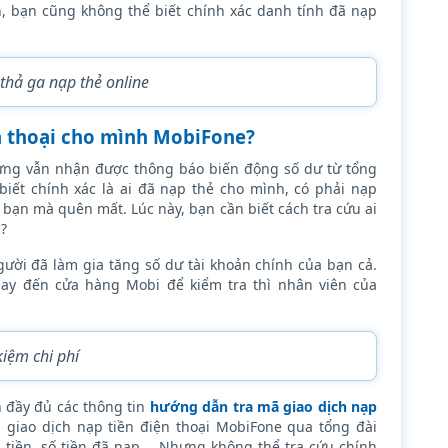
n, bạn cũng không thể biết chính xác danh tính đã nạp
thả ga nạp thẻ online
ện thoại cho mình MobiFone?
ưng vẫn nhận được thông báo biến động số dư từ tổng
biết chính xác là ai đã nạp thẻ cho mình, có phải nạp
bạn mà quên mất. Lúc này, bạn cần biết cách tra cứu ai
n?
người đã làm gia tăng số dư tài khoản chính của bạn cả.
ay đến cửa hàng Mobi để kiểm tra thì nhân viên của
kiệm chi phí
n đầy đủ các thông tin
hướng dẫn tra mã giao dịch nạp
 giao dịch nạp tiền điện thoại MobiFone qua tổng đài
p tiền, số tiền đã nạp,… Nhưng không thể tra cứu chính