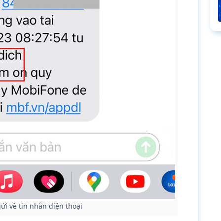
ửi về tin nhắn điện thoại