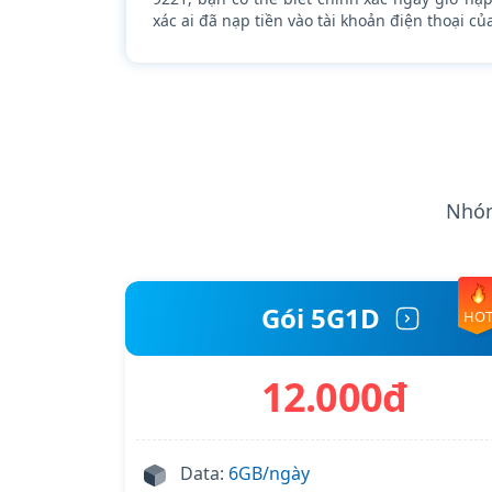
xác ai đã nạp tiền vào tài khoản điện thoại c
Nhóm
Gói 5G1D
HO
12.000đ
Data:
6GB/ngày