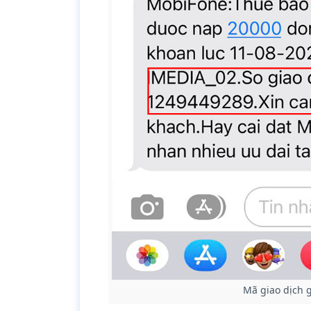
Mã giao dịch g