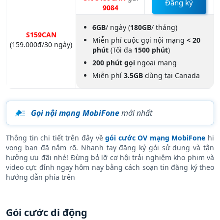
Đăng ký
9084
6GB
/ ngày (
180GB
/ tháng)
S159CAN
Miễn phí cuộc gọi nội mạng
< 20
(159.000đ/30 ngày)
phút
(Tối đa
1500 phút
)
200 phút gọi
ngoại mạng
Miễn phí
3.5GB
dùng tại Canada
Gọi nội mạng MobiFone
mới nhất
Thông tin chi tiết trên đây về
gói cước OV mạng MobiFone
hi
vọng bạn đã nắm rõ. Nhanh tay đăng ký gói sử dụng và tận
hưởng ưu đãi nhé! Đừng bỏ lỡ cơ hội trải nghiệm kho phim và
video cực đỉnh ngay hôm nay bằng cách soạn tin đăng ký theo
hướng dẫn phía trên
Gói cước di động