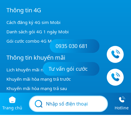
Thông tin 4G
Cách đăng ký 4G sim Mobi
Danh sách gói 4G 1 ngày Mobi
Gói cước combo 4G Mobi
0935 030 681
Thông tin khuyến mãi
Tư vấn gói cước
Lịch khuyến mãi nạp thẻ Mobi
Khuyến mãi hòa mạng trả trước
Khuyến mãi hòa mạng trả sau
Kiểm tra gói KM được đăng ký
Khuyến mãi GỌI MobiFone
Trang chủ
Hotline
Khuyến mãi gọi nội mạng Mobi