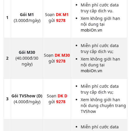
Miễn phí cước data
truy cập dịch vụ.
Gói M1
Soạn
DK M1
1
Xem không giới hạn
(3.000đ/ngày)
gửi
9278
nội dung tại
mobiOn.vn
Miễn phí cước data
truy cập dịch vụ;
Gói M30
Soạn
DK M30
2
(40.000đ/30
Xem không giới hạn
gửi
9278
ngày)
nội dung tại
mobiOn.vn
Miễn phí cước data
truy cập dịch vụ;
Gói TVShow (D)
Soạn
DK D
3
Xem không giới hạn
(4.000đ/ngày)
gửi
9278
nội dung chuyên trang
TVShow
Miễn phí cước data