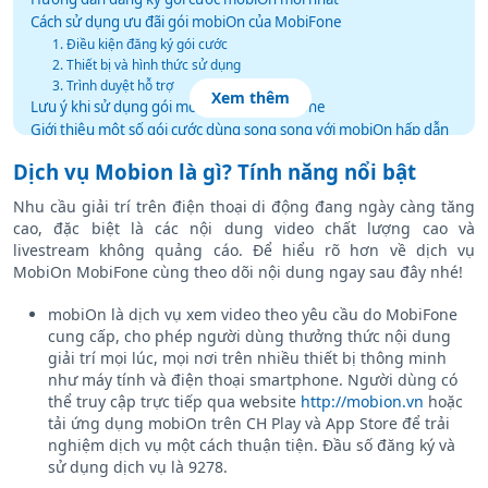
Cách sử dụng ưu đãi gói mobiOn của MobiFone
1. Điều kiện đăng ký gói cước
2. Thiết bị và hình thức sử dụng
3. Trình duyệt hỗ trợ
Xem thêm
Lưu ý khi sử dụng gói mobiOn của MobiFone
Giới thiệu một số gói cước dùng song song với mobiOn hấp dẫn
Dịch vụ Mobion là gì? Tính năng nổi bật
Nhu cầu giải trí trên điện thoại di động đang ngày càng tăng
cao, đặc biệt là các nội dung video chất lượng cao và
livestream không quảng cáo. Để hiểu rõ hơn về dịch vụ
MobiOn MobiFone cùng theo dõi nội dung ngay sau đây nhé!
mobiOn là dịch vụ xem video theo yêu cầu do MobiFone
cung cấp, cho phép người dùng thưởng thức nội dung
giải trí mọi lúc, mọi nơi trên nhiều thiết bị thông minh
như máy tính và điện thoại smartphone. Người dùng có
thể truy cập trực tiếp qua website
http://mobion.vn
hoặc
tải ứng dụng mobiOn trên CH Play và App Store để trải
nghiệm dịch vụ một cách thuận tiện. Đầu số đăng ký và
sử dụng dịch vụ là 9278.