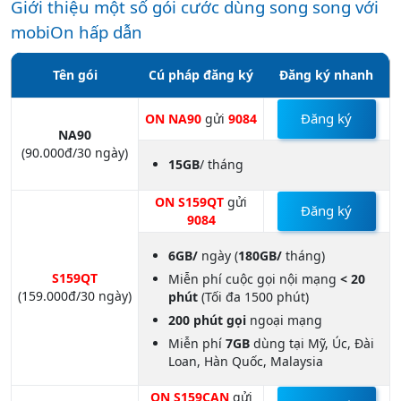
Giới thiệu một số gói cước dùng song song với
mobiOn hấp dẫn
Tên gói
Cú pháp đăng ký
Đăng ký nhanh
Đăng ký
ON NA90
gửi
9084
NA90
(90.000đ/30 ngày)
15GB
/ tháng
ON S159QT
gửi
Đăng ký
9084
6GB/
ngày (
180GB/
tháng)
S159QT
Miễn phí cuộc gọi nội mạng
< 20
(159.000đ/30 ngày)
phút
(Tối đa 1500 phút)
200 phút gọi
ngoại mạng
Miễn phí
7GB
dùng tại Mỹ, Úc, Đài
Loan, Hàn Quốc, Malaysia
ON S159CAN
gửi