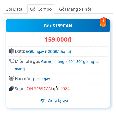
Gói Data
Gói Combo
Gói Mạng xã hội
Gói S159CAN
HOT
159.000đ
Data:
6GB/ ngày (180GB/ tháng)
Miễn phí gọi:
Gọi nội mạng < 10", 30" gọi ngoại
mạng
Hạn dùng:
30 ngày
Soạn:
ON S159CAN
gửi
9084
Đăng ký gói