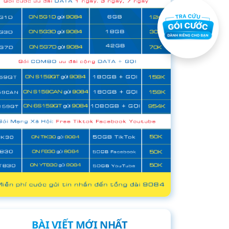
BÀI VIẾT MỚI NHẤT