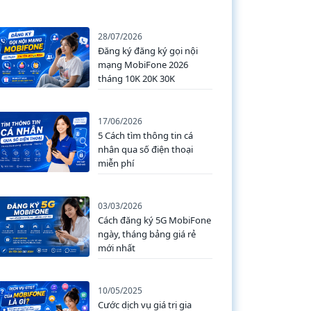
28/07/2026
Đăng ký đăng ký gọi nội
mạng MobiFone 2026
tháng 10K 20K 30K
17/06/2026
5 Cách tìm thông tin cá
nhân qua số điện thoại
miễn phí
03/03/2026
Cách đăng ký 5G MobiFone
ngày, tháng bảng giá rẻ
mới nhất
10/05/2025
Cước dịch vụ giá trị gia