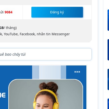
Đăng ký
ửi
9084
GB
/ tháng)
ok, YouTube, Facebook, nhắn tin Messenger
uê bao cháy túi