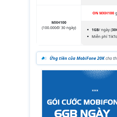
ON MXH100
g
MXH100
(100.000đ/ 30 ngày)
1GB
/ ngày
(
30
Miễn phí TikT
Ứng tiền của MobiFone 20K
cho th