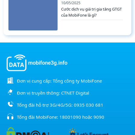
10/05/2025
Cước dịch vụ giá trị gia tăng GTGT
của MobiFone là gì?
Đơn vị cung cấp: Tổng công ty MobiFone
Đơn vị truyền thông: CTNET Digital
Tổng đài hỗ trợ 3G/4G/5G:
0935 030 681
Tổng đài MobiFone:
18001090
hoặc
9090