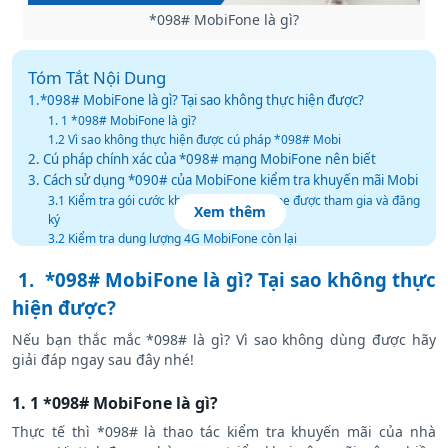
*098# MobiFone là gì?
Tóm Tắt Nội Dung
1.*098# MobiFone là gì? Tại sao không thực hiện được?
1. 1 *098# MobiFone là gì?
1.2 Vì sao không thực hiện được cú pháp *098# Mobi
2. Cú pháp chính xác của *098# mạng MobiFone nên biết
3. Cách sử dụng *090# của MobiFone kiểm tra khuyến mãi Mobi
3.1 Kiểm tra gói cước khuyến mãi MobiFone được tham gia và đăng
Xem thêm
ký
3.2 Kiểm tra dung lượng 4G MobiFone còn lại
3.3 Đăng ký dịch vụ Giá Trị Gia Tăng
1.
*098# MobiFone là gì? Tại sao không thực
hiện được?
Nếu bạn thắc mắc *098# là gì? Vì sao không dùng được hãy
giải đáp ngay sau đây nhé!
1. 1 *098# MobiFone là gì?
Thực tế thì *098# là thao tác kiểm tra khuyến mãi của nhà