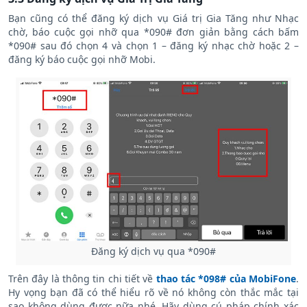
Bạn cũng có thể đăng ký dịch vụ Giá trị Gia Tăng như Nhạc
chờ, báo cuộc gọi nhỡ qua *090# đơn giản bằng cách bấm
*090# sau đó chọn 4 và chọn 1 – đăng ký nhạc chờ hoặc 2 –
đăng ký báo cuộc gọi nhỡ Mobi.
Đăng ký dịch vụ qua *090#
Trên đây là thông tin chi tiết về
thao tác *098# của MobiFone
.
Hy vọng bạn đã có thể hiểu rõ về nó không còn thắc mắc tại
sao không dùng được nữa nhé. Hãy dùng cú pháp chính xác