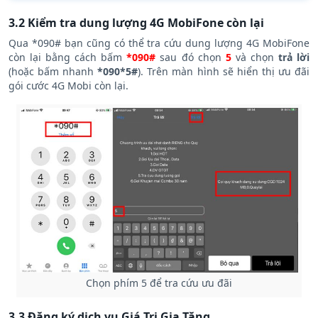
3.2 Kiểm tra dung lượng 4G MobiFone còn lại
Qua *090# bạn cũng có thể tra cứu dung lượng 4G MobiFone
còn lại bằng cách bấm
*0
90#
sau đó chọn
5
và chọn
trả lời
(hoặc bấm nhanh
*090*5#
). Trên màn hình sẽ hiển thị ưu đãi
gói cước 4G Mobi còn lại.
Chọn phím 5 để tra cứu ưu đãi
3.3 Đăng ký dịch vụ Giá Trị Gia Tăng