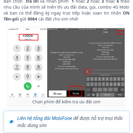
Bạn chọn
trả lời
và nhấn phím
1
hoặc
2
hoặc
3
hoặc
6
theo
nhu cầu của mình sẽ hiển thị ưu đãi data, gọi, combo 4G Mobi
và bạn có thể đăng ký ngay trực tiếp hoặc soạn tin nhắn
ON
Tên-gói
gửi
9084
cài đặt cho sim nhé!
Chọn phím để kiếm tra ưu đãi sim
Liên hệ tổng đài MobiFone
để được hỗ trợ mọi thắc
mắc dùng sim