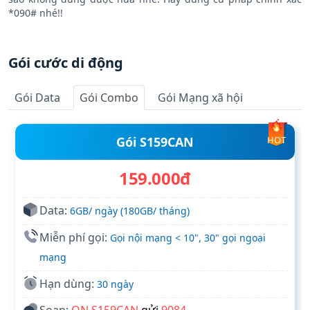
*090# nhé!!
Gói cước di động
Gói Data
Gói Combo
Gói Mạng xã hội
Gói S159CAN
HOT
159.000đ
Data:
6GB/ ngày (180GB/ tháng)
Miễn phí gọi:
Gọi nội mạng < 10", 30" gọi ngoại
mạng
Hạn dùng:
30 ngày
Soạn:
ON S159CAN
gửi
9084