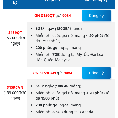
kỳ
Đăng ký
ON S159QT
gửi
9084
6GB/
ngày (
180GB/
tháng)
S159QT
Miễn phí cuộc gọi nội mạng
< 20 phút
(Tối
(159.000đ/30
đa 1500 phút)
ngày)
200 phút gọi
ngoại mạng
Miễn phí
7GB
dùng tại Mỹ, Úc, Đài Loan,
Hàn Quốc, Malaysia
Đăng ký
ON S159CAN
gửi
9084
6GB
/ ngày (
180GB
/ tháng)
S159CAN
(159.000đ/30
Miễn phí cuộc gọi nội mạng
< 20 phút
(Tối
ngày)
đa
1500 phút
)
200 phút gọi
ngoại mạng
Miễn phí
3.5GB
dùng tại Canada