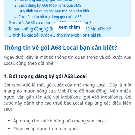
2. Cách đăng ký A68 MobiFone qua SMS
3. Quy định sử dụng gói A68 mà bạn nên biết
4. Các cú pháp hỗ trợ dùng gói cước A68
Gói cước A68S có giống gói A68 Local không?
Xem thêm
Tại sao không đăng ký được gói A68 và A68S MobiFone?
Giới thiệu các gói cước 4G cho sim MobiFone giá rẻ
Thông tin về gói A68 Local bạn cần biết?
Ngay dưới đây là một số thông tin quan trọng về gói cước A68
Local, cùng theo dõi nhé!
1. Đối tượng đăng ký gói A68 Local
Gói cước A68 là một gói cước của nhà mạng Local. Đây là một
mạng ảo mượn sóng của MobiFone để hoạt động. Nên nhiều
người vẫn gắn tên A68 với MobiFone (gói A68 MobiFone). Gói
cước này dành cho các thuê bao Local đáp ứng các điều kiện
sau:
Áp dụng cho khách hàng hòa mạng sim Local.
Phạm vi áp dụng trên toàn quốc.