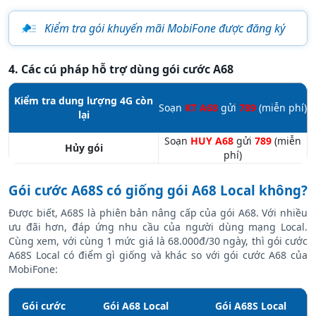
Kiểm tra gói khuyến mãi MobiFone được đăng ký
4. Các cú pháp hỗ trợ dùng gói cước A68
Kiểm tra dung lượng 4G còn
Soạn
KT A68
gửi
789
(miễn phí)
lại
Soạn
HUY A68
gửi
789
(miễn
Hủy gói
phí)
Gói cước A68S có giống gói A68 Local không?
Được biết, A68S là phiên bản nâng cấp của gói A68. Với nhiều
ưu đãi hơn, đáp ứng nhu cầu của người dùng mạng Local.
Cùng xem, với cùng 1 mức giá là 68.000đ/30 ngày, thì gói cước
A68S Local có điểm gì giống và khác so với gói cước A68 của
MobiFone:
Gói cước
Gói A68 Local
Gói A68S Local