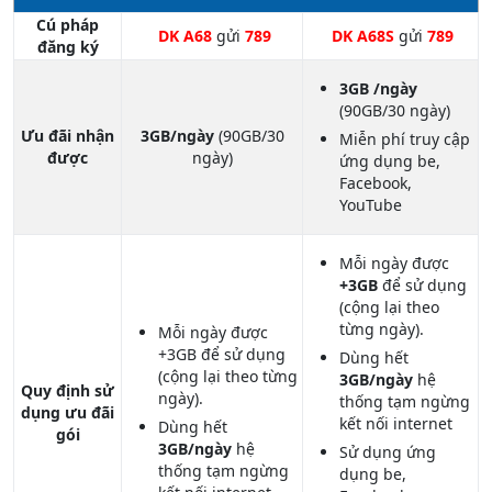
Cú pháp
DK A68
gửi
789
DK A68S
gửi
789
đăng ký
3GB /ngày
(90GB/30 ngày)
Ưu đãi nhận
3GB/ngày
(90GB/30
Miễn phí truy cập
được
ngày)
ứng dụng be,
Facebook,
YouTube
Mỗi ngày được
+3GB
để sử dụng
(cộng lại theo
từng ngày).
Mỗi ngày được
+3GB để sử dụng
Dùng hết
(cộng lại theo từng
3GB/ngày
hệ
Quy định sử
ngày).
thống tạm ngừng
dụng ưu đãi
kết nối internet
Dùng hết
gói
3GB/ngày
hệ
Sử dụng ứng
thống tạm ngừng
dụng be,