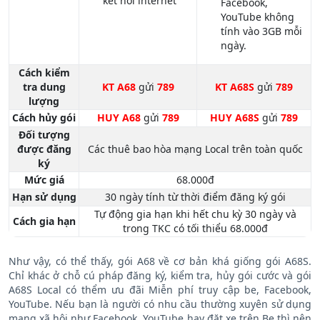
kết nối internet
Facebook,
YouTube không
tính vào 3GB mỗi
ngày.
Cách kiểm
tra dung
KT A68
gửi
789
KT A68S
gửi
789
lượng
Cách hủy gói
HUY A68
gửi
789
HUY A68S
gửi
789
Đối tượng
được đăng
Các thuê bao hòa mạng Local trên toàn quốc
ký
Mức giá
68.000đ
Hạn sử dụng
30 ngày tính từ thời điểm đăng ký gói
Tự động gia hạn khi hết chu kỳ 30 ngày và
Cách gia hạn
trong TKC có tối thiểu 68.000đ
Như vậy, có thể thấy, gói A68 về cơ bản khá giống gói A68S.
Chỉ khác ở chỗ cú pháp đăng ký, kiểm tra, hủy gói cước và gói
A68S Local có thểm ưu đãi Miễn phí truy cập be, Facebook,
YouTube. Nếu bạn là người có nhu cầu thường xuyên sử dụng
mạng xã hội như Facebook, YouTube hay đặt xe trên Be thì nên