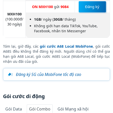
Đăng ký
ON MXH100
gửi
9084
MXH100
(100.000đ/
1GB
/ ngày
(
30GB
/ tháng)
30 ngày)
Không giới hạn data TikTok, YouTube,
Facebook, nhắn tin Messenger
Tóm lại, giờ đây, các
gói cước A68 Local MobiFone
, gói cước
A68S đều không thể đăng ký mới. Người dùng chỉ có thể gia
hạn gói A68 Local, gói cước A68S Local (MobiFone) để tiếp tục
nhận ưu đãi của gói.
Đăng ký 5G của MobiFone tốc độ cao
Gói cước di động
Gói Data
Gói Combo
Gói Mạng xã hội