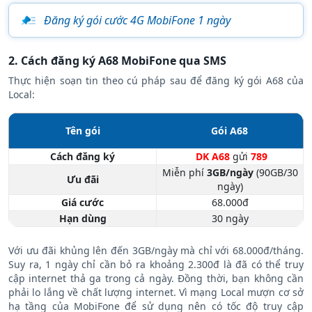
Đăng ký gói cước 4G MobiFone 1 ngày
2. Cách đăng ký A68 MobiFone qua SMS
Thực hiện soạn tin theo cú pháp sau để đăng ký gói A68 của
Local:
Tên gói
Gói A68
Cách đăng ký
DK A68
gửi
789
Miễn phí
3GB/ngày
(90GB/30
Ưu đãi
ngày)
Giá cước
68.000đ
Hạn dùng
30 ngày
Với ưu đãi khủng lên đến 3GB/ngày mà chỉ với 68.000đ/tháng.
Suy ra, 1 ngày chỉ cần bỏ ra khoảng 2.300đ là đã có thể truy
cập internet thả ga trong cả ngày. Đồng thời, bạn không cần
phải lo lắng về chất lượng internet. Vì mạng Local mượn cơ sở
hạ tầng của MobiFone để sử dụng nên có tốc độ truy cập