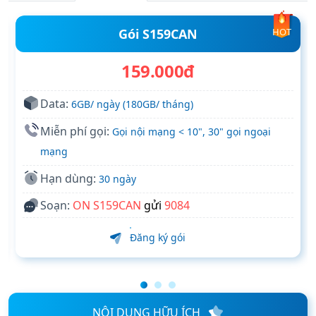
Gói S159CAN
HOT
159.000đ
Data:
6GB/ ngày (180GB/ tháng)
Miễn phí gọi:
Gọi nội mạng < 10", 30" gọi ngoại
mạng
Hạn dùng:
30 ngày
Soạn:
ON S159CAN
gửi
9084
Đăng ký gói
NỘI DUNG HỮU ÍCH