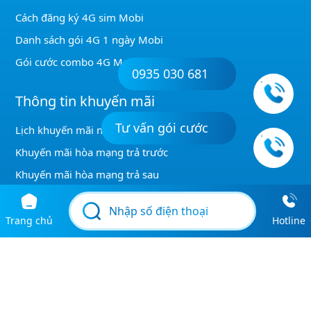
Gói cước combo 4G Mobi
Thông tin khuyến mãi
0935 030 681
Lịch khuyến mãi nạp thẻ Mobi
Khuyến mãi hòa mạng trả trước
Khuyến mãi hòa mạng trả sau
Tư vấn gói cước
Kiểm tra gói KM được đăng ký
Khuyến mãi GỌI MobiFone
Khuyến mãi gọi nội mạng Mobi
Điều khoản & Chính sách
Giới thiệu
Điều khoản sử dụng
Chính sách bảo mật