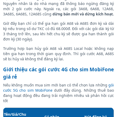
Nguyên nhân là do nhà mạng đã thông báo ngừng đăng ký
mới 2 gói cước này. Ngoài ra, các gói 3A68, 6A68, 12A68,
3A68S, 6A68S, 12A68S cũng
dừng bán mới và dừng kích hoạt.
Giờ đây bạn chỉ có thể gia hạn gói A68 và A68S đơn kỳ và dài
kỳ nếu trong số dư TKC có đủ 68.000đ. Đối với các gói dài kỳ từ
3 tháng trở lên, sau khi hết chu kỳ sẽ được gia hạn thành gói
đơn kỳ (30 ngày).
Trường hợp bạn hủy gói A68 và A68S Local hoặc không nạp
tiền gia hạn trong thời gian quy định. Thì gói cước A68, A68S
sẽ bị hủy và không thể đăng ký lại.
Giới thiệu các gói cước 4G cho sim MobiFone
giá rẻ
Nếu không muốn mua sim mới bạn có thể chọn lựa những
gói
cước 5G cho sim MobiFone
dưới đây dùng. Những thuê bao
đang hoạt động đều đang trải nghiệm nhiều và phản hồi cực
tốt
Tên/Giá/Chu
Cú pháp
Nút đăng ký