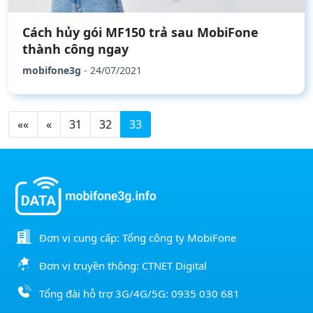
Cách hủy gói MF150 trả sau MobiFone
thành công ngay
mobifone3g
- 24/07/2021
««
«
31
32
33
Đơn vị cung cấp: Tổng công ty MobiFone
Đơn vị truyền thông: CTNET Digital
Tổng đài hỗ trợ 3G/4G/5G:
0935 030 681