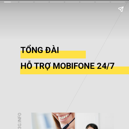
TỔNG ĐÀI
HỖ TRỢ MOBIFONE 24/7