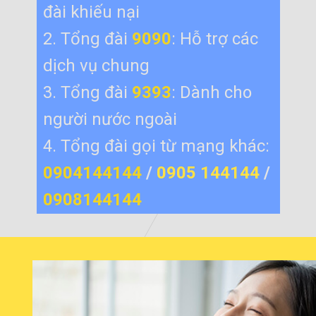
đài khiếu nại
2. Tổng đài
9090
: Hỗ trợ các
dịch vụ chung
3. Tổng đài
9393
: Dành cho
người nước ngoài
4. Tổng đài gọi từ mạng khác:
0904144144
/
0905 144144
/
0908144144